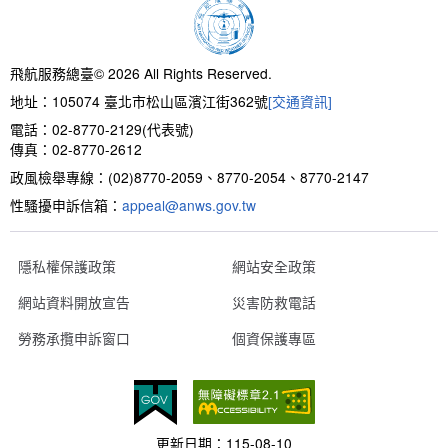
新聞報導
預算與決算書
性別統計
檔案應用服務
陽光法案專區
新進同仁表格填寫
請願之處理結果及訴願之決定
性別宣導及文件下載
學習與分享
廉政熱線
飛航服務總臺© 2026 All Rights Reserved.
地址：105074 臺北市松山區濱江街362號
[交通資訊]
公共工程採購契約
性別平等工作小組及會議紀錄
飛航服務回顧
政風電子報
電話：02-8770-2129(代表號)
傳真：02-8770-2612
支付或接受補助金
檔案相關連結
政風檢舉專線：(02)8770-2059、8770-2054、8770-2147
性騷擾申訴信箱：
對外關係文書
申請閱覽政府資訊或卷宗作業規定
appeal@anws.gov.tw
條約
隱私權保護政策
網站安全政策
網站資料開放宣告
災害防救電話
內部控制制度
勞務承攬申訴窗口
個資保護專區
線上申辦表單下載
飛航服務總臺執行職務安全及衛生防護報告
更新日期：
115-08-10