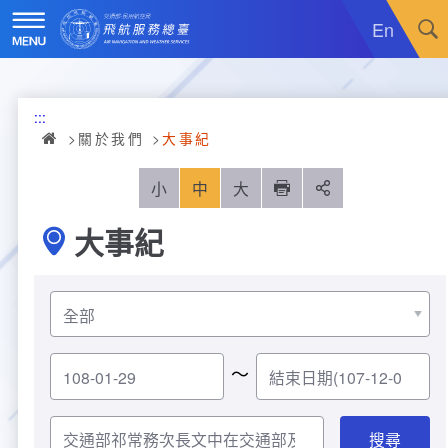
跳
到
En
主
要
內
訊息廣場
容
:::
關於我們
最新消息
關於我們
大事紀
飛航服務
政令宣導
機關簡介
小
中
大
列印
分享
大事紀
重大施政計畫
採購公告
組織沿革
服務範疇
統計資訊
就業資訊
組織架構
飛航管制
重大施政計畫
便民服務
活動訊息
業務職掌
飛航情報
年統計資訊
服務介紹
～
業務宣導
電子相簿
編制及預算員額
航空氣象
月統計資訊
意見交流
服務進化史
服務介紹
管制架次統計
專區服務
RSS訂閱
首長介紹
航空通信
桃園機場航班分時統計
線上申辦
宣導短片
服務進化史
服務介紹
人民陳情