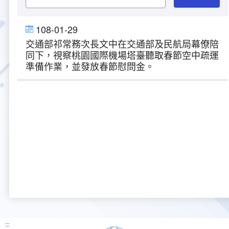
大事紀
航空電子
資料開放
出版品
塔臺園區新建工程專區
服務進化史
服務介紹
意見信箱
參訪申請
108-01-29
交通部祁常務次長文中在交通部及民航局幕僚陪
五十週年紀念專區
安全管理
常見問答
相關連結
主動公開資訊
服務進化史
服務介紹
總臺長與民有約
氣象資料申辦
氣象報文歷史資料
計畫簡介
同下，視察桃園國際機場塔臺聽取春節空中疏運
準備作業，並發放春節慰問金。
如何加入我們
雙語詞彙
為民服務考核專區
五十週年紀念影片
服務進化史
安全管理介紹
民意論壇
航空氣象曙暮光資訊
交通部暨所屬機關
設計概念
法律、法規及行政規則
無障礙服務
性別平等專區
五十週年紀念專刊
安全管理進化史
問卷調查
國內機場
建築工程
行政指導有關文書
提升服務品質執行辦法
檔案管理專區
回顧照片展
無障礙設施
航空公司
塔臺自動化系統
施政計畫
績效業務實施計畫
相關法規
政風園地
近10年活動成果及花絮
辦公室樓層分配圖
飛航服務相關網站
公共藝術設置
業務統計
推行電話禮貌運動實施計畫
CEDAW專區
機關檔案目錄查詢
公共藝術專區
新聞稿
宣導網站
其他
研究報告
執行績效
相關解釋
檔案法令規章
政風宣導
行政作業專區
臺慶茶會照片及花絮
公務出國報告
問卷調查結果
相關連結
檔案年度計畫
廉政會報專區
:::