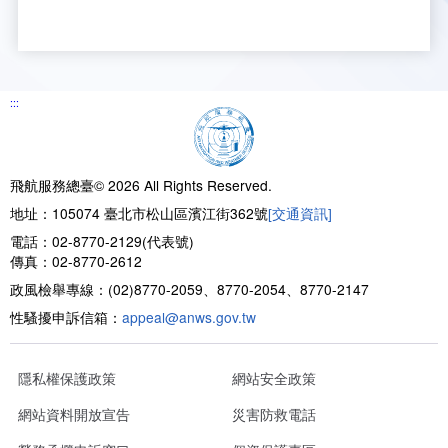
新聞報導
預算與決算書
性別統計
檔案應用服務
陽光法案專區
新進同仁表格填寫
請願之處理結果及訴願之決定
性別宣導及文件下載
學習與分享
廉政熱線
公共工程採購契約
性別平等工作小組及會議紀錄
飛航服務回顧
政風電子報
:::
支付或接受補助金
檔案相關連結
飛航服務總臺© 2026 All Rights Reserved.
對外關係文書
申請閱覽政府資訊或卷宗作業規定
地址：105074 臺北市松山區濱江街362號
[交通資訊]
電話：02-8770-2129(代表號)
條約
傳真：02-8770-2612
政風檢舉專線：(02)8770-2059、8770-2054、8770-2147
內部控制制度
性騷擾申訴信箱：
appeal@anws.gov.tw
線上申辦表單下載
隱私權保護政策
網站安全政策
飛航服務總臺執行職務安全及衛生防護報告
網站資料開放宣告
災害防救電話