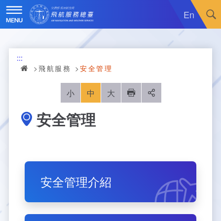
跳
到
En
主
要
內
訊息廣場
容
:::
關於我們
最新消息
飛航服務
安全管理
飛航服務
政令宣導
機關簡介
小
中
大
列印
分享
安全管理
重大施政計畫
採購公告
組織沿革
服務範疇
統計資訊
就業資訊
組織架構
飛航管制
重大施政計畫
便民服務
活動訊息
業務職掌
飛航情報
年統計資訊
服務介紹
安全管理介紹
業務宣導
電子相簿
編制及預算員額
航空氣象
月統計資訊
意見交流
服務進化史
服務介紹
管制架次統計
專區服務
RSS訂閱
首長介紹
航空通信
桃園機場航班分時統計
線上申辦
宣導短片
服務進化史
服務介紹
人民陳情