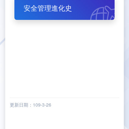
安全管理進化史
大事紀
航空電子
資料開放
出版品
塔臺園區新建工程專區
服務進化史
服務介紹
意見信箱
參訪申請
五十週年紀念專區
安全管理
常見問答
相關連結
主動公開資訊
服務進化史
服務介紹
總臺長與民有約
氣象資料申辦
氣象報文歷史資料
計畫簡介
如何加入我們
雙語詞彙
為民服務考核專區
五十週年紀念影片
服務進化史
安全管理介紹
民意論壇
航空氣象曙暮光資訊
交通部暨所屬機關
設計概念
法律、法規及行政規則
無障礙服務
性別平等專區
五十週年紀念專刊
安全管理進化史
問卷調查
國內機場
建築工程
行政指導有關文書
提升服務品質執行辦法
檔案管理專區
回顧照片展
無障礙設施
航空公司
塔臺自動化系統
施政計畫
績效業務實施計畫
相關法規
政風園地
近10年活動成果及花絮
辦公室樓層分配圖
飛航服務相關網站
公共藝術設置
業務統計
推行電話禮貌運動實施計畫
CEDAW專區
機關檔案目錄查詢
公共藝術專區
新聞稿
宣導網站
其他
研究報告
執行績效
相關解釋
檔案法令規章
政風宣導
更新日期：109-3-26
行政作業專區
臺慶茶會照片及花絮
公務出國報告
問卷調查結果
相關連結
檔案年度計畫
廉政會報專區