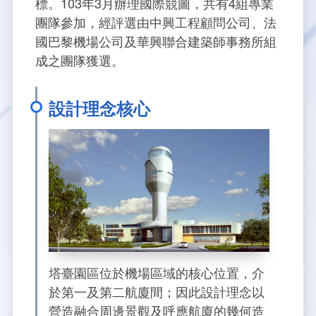
標。103年3月辦理國際競圖，共有4組專業
團隊參加，經評選由中興工程顧問公司、法
大事紀
航空電子
資料開放
出版品
塔臺園區新建工程專區
服務進化史
服務介紹
意見信箱
參訪申請
國巴黎機場公司及華興聯合建築師事務所組
成之團隊獲選。
五十週年紀念專區
安全管理
常見問答
相關連結
主動公開資訊
服務進化史
服務介紹
總臺長與民有約
氣象資料申辦
氣象報文歷史資料
計畫簡介
如何加入我們
雙語詞彙
為民服務考核專區
五十週年紀念影片
服務進化史
安全管理介紹
民意論壇
航空氣象曙暮光資訊
交通部暨所屬機關
設計概念
法律、法規及行政規則
設計理念核心
無障礙服務
性別平等專區
五十週年紀念專刊
安全管理進化史
問卷調查
國內機場
建築工程
行政指導有關文書
提升服務品質執行辦法
檔案管理專區
回顧照片展
無障礙設施
航空公司
塔臺自動化系統
施政計畫
績效業務實施計畫
相關法規
政風園地
近10年活動成果及花絮
辦公室樓層分配圖
飛航服務相關網站
公共藝術設置
業務統計
推行電話禮貌運動實施計畫
CEDAW專區
機關檔案目錄查詢
公共藝術專區
新聞稿
宣導網站
其他
研究報告
執行績效
相關解釋
檔案法令規章
政風宣導
塔臺園區位於機場區域的核心位置，介
行政作業專區
臺慶茶會照片及花絮
公務出國報告
問卷調查結果
相關連結
檔案年度計畫
廉政會報專區
於第一及第二航廈間；因此設計理念以
營造融合周邊景觀及呼應航廈的幾何造