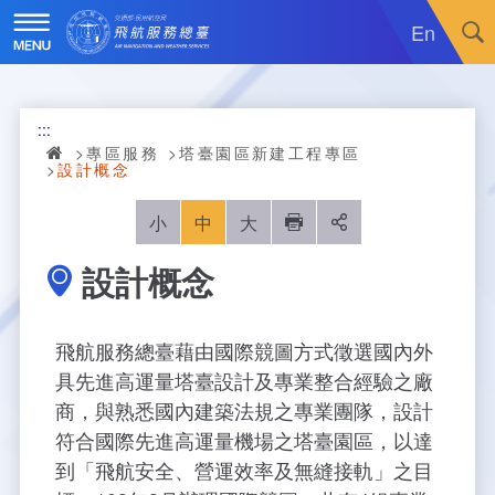
跳
到
En
主
要
內
訊息廣場
容
:::
關於我們
最新消息
專區服務
塔臺園區新建工程專區
設計概念
飛航服務
政令宣導
機關簡介
小
中
大
列印
分享
重大施政計畫
採購公告
組織沿革
服務範疇
設計概念
統計資訊
就業資訊
組織架構
飛航管制
重大施政計畫
飛航服務總臺藉由國際競圖方式徵選國內外
便民服務
活動訊息
業務職掌
飛航情報
年統計資訊
服務介紹
具先進高運量塔臺設計及專業整合經驗之廠
商，與熟悉國內建築法規之專業團隊，設計
業務宣導
電子相簿
編制及預算員額
航空氣象
月統計資訊
意見交流
服務進化史
服務介紹
管制架次統計
符合國際先進高運量機場之塔臺園區，以達
到「飛航安全、營運效率及無縫接軌」之目
專區服務
RSS訂閱
首長介紹
航空通信
桃園機場航班分時統計
線上申辦
宣導短片
服務進化史
服務介紹
人民陳情