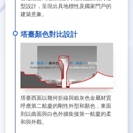
新聞報導
預算與決算書
性別統計
檔案應用服務
陽光法案專區
新進同仁表格填寫
型設計，呈現出具地標性及國家門戶的
建築意象。
請願之處理結果及訴願之決定
性別宣導及文件下載
學習與分享
廉政熱線
公共工程採購契約
性別平等工作小組及會議紀錄
飛航服務回顧
政風電子報
塔臺顏色對比設計
支付或接受補助金
檔案相關連結
對外關係文書
申請閱覽政府資訊或卷宗作業規定
條約
內部控制制度
塔臺西面以幾何折線與銀灰色金屬材質
呼應第二航廈的剛性外型和顏色，東面
線上申辦表單下載
則以曲面與白色外牆銜接第一航廈的柔
和與外觀。
飛航服務總臺執行職務安全及衛生防護報告