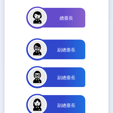
新聞報導
預算與決算書
性別統計
檔案應用服務
陽光法案專區
新進同仁表格填寫
請願之處理結果及訴願之決定
性別宣導及文件下載
學習與分享
廉政熱線
總臺長
公共工程採購契約
性別平等工作小組及會議紀錄
飛航服務回顧
政風電子報
支付或接受補助金
檔案相關連結
副總臺長
對外關係文書
申請閱覽政府資訊或卷宗作業規定
條約
副總臺長
內部控制制度
線上申辦表單下載
飛航服務總臺執行職務安全及衛生防護報告
副總臺長