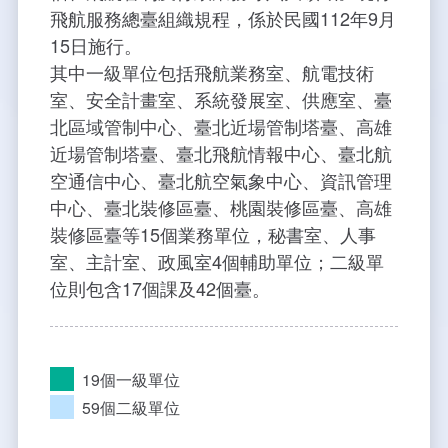
飛航服務總臺組織規程，係於民國112年9月
大事紀
航空電子
資料開放
出版品
塔臺園區新建工程專區
服務進化史
服務介紹
意見信箱
參訪申請
15日施行。
其中一級單位包括飛航業務室、航電技術
五十週年紀念專區
安全管理
常見問答
相關連結
主動公開資訊
服務進化史
服務介紹
總臺長與民有約
氣象資料申辦
氣象報文歷史資料
計畫簡介
室、安全計畫室、系統發展室、供應室、臺
北區域管制中心、臺北近場管制塔臺、高雄
如何加入我們
雙語詞彙
為民服務考核專區
五十週年紀念影片
服務進化史
安全管理介紹
民意論壇
航空氣象曙暮光資訊
交通部暨所屬機關
設計概念
法律、法規及行政規則
近場管制塔臺、臺北飛航情報中心、臺北航
空通信中心、臺北航空氣象中心、資訊管理
無障礙服務
性別平等專區
五十週年紀念專刊
安全管理進化史
問卷調查
國內機場
建築工程
行政指導有關文書
提升服務品質執行辦法
中心、臺北裝修區臺、桃園裝修區臺、高雄
裝修區臺等15個業務單位，秘書室、人事
檔案管理專區
回顧照片展
無障礙設施
航空公司
塔臺自動化系統
施政計畫
績效業務實施計畫
相關法規
室、主計室、政風室4個輔助單位；二級單
位則包含17個課及42個臺。
政風園地
近10年活動成果及花絮
辦公室樓層分配圖
飛航服務相關網站
公共藝術設置
業務統計
推行電話禮貌運動實施計畫
CEDAW專區
機關檔案目錄查詢
公共藝術專區
新聞稿
宣導網站
其他
研究報告
執行績效
相關解釋
檔案法令規章
政風宣導
19個一級單位
行政作業專區
臺慶茶會照片及花絮
公務出國報告
問卷調查結果
相關連結
檔案年度計畫
廉政會報專區
59個二級單位