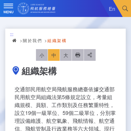
跳
到
En
主
要
內
訊息廣場
容
:::
關於我們
最新消息
關於我們
組織架構
飛航服務
政令宣導
機關簡介
小
中
大
列印
分享
組織架構
重大施政計畫
採購公告
組織沿革
服務範疇
統計資訊
就業資訊
組織架構
飛航管制
重大施政計畫
交通部民用航空局飛航服務總臺依據交通部
民用航空局組織法第5條規定設立，考量組
便民服務
活動訊息
業務職掌
飛航情報
年統計資訊
服務介紹
織規模、員額、工作類別及任務繁重特性，
設立19個一級單位、59個二級單位，分別掌
業務宣導
電子相簿
編制及預算員額
航空氣象
月統計資訊
意見交流
服務進化史
服務介紹
管制架次統計
理設備維護、航空氣象、飛航情報、航空通
信、飛航管制及行政業務等六大領域。現行
專區服務
RSS訂閱
首長介紹
航空通信
桃園機場航班分時統計
線上申辦
宣導短片
服務進化史
服務介紹
人民陳情