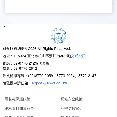
新聞報導
預算與決算書
性別統計
檔案應用服務
陽光法案專區
新進同仁表格填寫
請願之處理結果及訴願之決定
性別宣導及文件下載
學習與分享
廉政熱線
公共工程採購契約
性別平等工作小組及會議紀錄
飛航服務回顧
政風電子報
:::
支付或接受補助金
檔案相關連結
飛航服務總臺© 2026 All Rights Reserved.
對外關係文書
申請閱覽政府資訊或卷宗作業規定
地址：105074 臺北市松山區濱江街362號
[交通資訊]
電話：02-8770-2129(代表號)
條約
傳真：02-8770-2612
政風檢舉專線：(02)8770-2059、8770-2054、8770-2147
內部控制制度
性騷擾申訴信箱：
appeal@anws.gov.tw
線上申辦表單下載
隱私權保護政策
網站安全政策
飛航服務總臺執行職務安全及衛生防護報告
網站資料開放宣告
災害防救電話