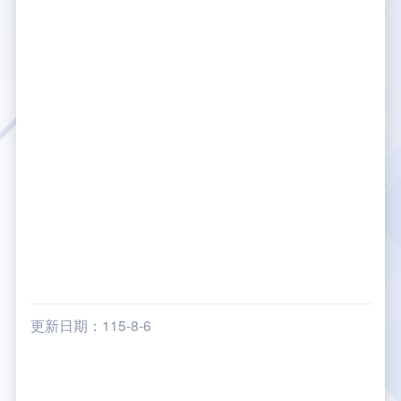
大事紀
航空電子
資料開放
出版品
塔臺園區新建工程專區
服務進化史
服務介紹
意見信箱
參訪申請
五十週年紀念專區
安全管理
常見問答
相關連結
主動公開資訊
服務進化史
服務介紹
總臺長與民有約
氣象資料申辦
氣象報文歷史資料
計畫簡介
如何加入我們
雙語詞彙
為民服務考核專區
五十週年紀念影片
服務進化史
安全管理介紹
民意論壇
航空氣象曙暮光資訊
交通部暨所屬機關
設計概念
法律、法規及行政規則
無障礙服務
性別平等專區
五十週年紀念專刊
安全管理進化史
問卷調查
國內機場
建築工程
行政指導有關文書
提升服務品質執行辦法
檔案管理專區
回顧照片展
無障礙設施
航空公司
塔臺自動化系統
施政計畫
績效業務實施計畫
相關法規
政風園地
近10年活動成果及花絮
辦公室樓層分配圖
飛航服務相關網站
公共藝術設置
業務統計
推行電話禮貌運動實施計畫
CEDAW專區
機關檔案目錄查詢
公共藝術專區
新聞稿
宣導網站
其他
研究報告
執行績效
相關解釋
檔案法令規章
政風宣導
更新日期：115-8-6
行政作業專區
臺慶茶會照片及花絮
公務出國報告
問卷調查結果
相關連結
檔案年度計畫
廉政會報專區