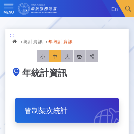
跳
到
En
主
要
內
訊息廣場
容
:::
關於我們
最新消息
統計資訊
年統計資訊
飛航服務
政令宣導
機關簡介
小
中
大
列印
分享
年統計資訊
重大施政計畫
採購公告
組織沿革
服務範疇
統計資訊
就業資訊
組織架構
飛航管制
重大施政計畫
便民服務
活動訊息
業務職掌
飛航情報
年統計資訊
服務介紹
管制架次統計
業務宣導
電子相簿
編制及預算員額
航空氣象
月統計資訊
意見交流
服務進化史
服務介紹
管制架次統計
專區服務
RSS訂閱
首長介紹
航空通信
桃園機場航班分時統計
線上申辦
宣導短片
服務進化史
服務介紹
人民陳情