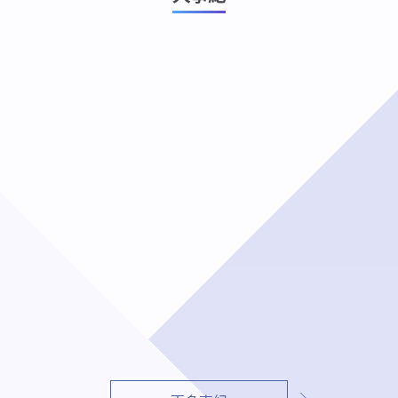
115-07-24
上一個
下一個
辦理「桃園國際機場北場
終端雷達園區工程」開工
祈福典禮。