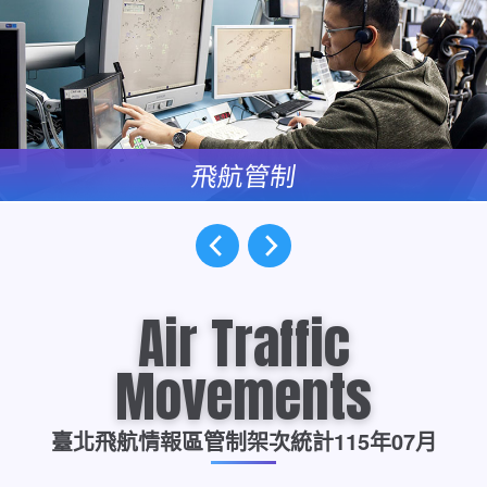
飛航管制
運用航管自動化系統，提供臺北
更多訊息
飛航情報區於機場、終端及航路
上一個
下一個
等空域之飛航管制及守助服務。
Air Traffic
Movements
臺北飛航情報區管制架次統計
115年07月