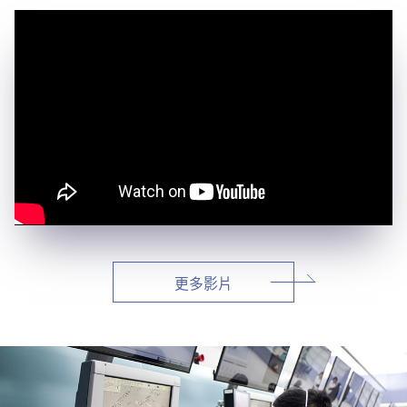
新聞報導
預算與決算書
性別統計
檔案應用服務
陽光法案專區
新進同仁表格填寫
金門塔臺作業區高壓改低壓供電委託設計監造服務案
「114年度飛航服務總臺服務滿意度調查案」問卷意見辦理情形表
115-07-27
115-07-31
請願之處理結果及訴願之決定
性別宣導及文件下載
學習與分享
廉政熱線
轉載行政院新聞傳播處製作「116年度軍公教員工待遇提升方案」電子文宣1則
標售本總臺臺北、桃園、高雄、臺南、三貂角、離島地區已奉准報廢財產及物品1批
更多最新消息
公共工程採購契約
性別平等工作小組及會議紀錄
飛航服務回顧
政風電子報
115-07-17
更多政令宣導
支付或接受補助金
檔案相關連結
OCEM等機場設備及組件一批採購案-更正公告
對外關係文書
申請閱覽政府資訊或卷宗作業規定
更多採購公告
條約
內部控制制度
更多影片
線上申辦表單下載
飛航服務總臺執行職務安全及衛生防護報告