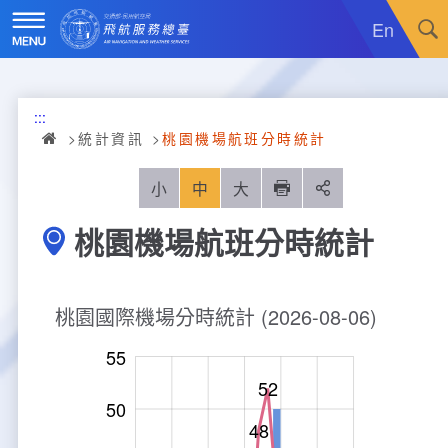
跳
到
En
主
要
內
訊息廣場
容
:::
關於我們
最新消息
統計資訊
桃園機場航班分時統計
飛航服務
政令宣導
機關簡介
小
中
大
列印
分享
桃園機場航班分時統計
重大施政計畫
採購公告
組織沿革
服務範疇
統計資訊
就業資訊
組織架構
飛航管制
重大施政計畫
桃園國際機場分時統計 (2026-08-06)
便民服務
活動訊息
業務職掌
飛航情報
年統計資訊
服務介紹
-10
60
-5
55
52
業務宣導
電子相簿
編制及預算員額
航空氣象
月統計資訊
意見交流
服務進化史
服務介紹
管制架次統計
50
48
專區服務
RSS訂閱
首長介紹
航空通信
桃園機場航班分時統計
線上申辦
宣導短片
服務進化史
服務介紹
人民陳情