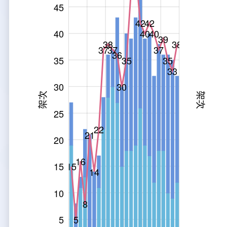
45
大事紀
航空電子
資料開放
出版品
塔臺園區新建工程專區
服務進化史
服務介紹
意見信箱
參訪申請
42
42
40
40
40
39
38
38
五十週年紀念專區
安全管理
常見問答
相關連結
主動公開資訊
服務進化史
服務介紹
總臺長與民有約
氣象資料申辦
氣象報文歷史資料
計畫簡介
37
37
37
36
35
35
35
33
如何加入我們
雙語詞彙
為民服務考核專區
五十週年紀念影片
服務進化史
安全管理介紹
民意論壇
航空氣象曙暮光資訊
交通部暨所屬機關
設計概念
法律、法規及行政規則
30
30
架次
架次
無障礙服務
性別平等專區
五十週年紀念專刊
安全管理進化史
問卷調查
國內機場
建築工程
行政指導有關文書
提升服務品質執行辦法
50
L
25
檔案管理專區
回顧照片展
無障礙設施
航空公司
塔臺自動化系統
施政計畫
績效業務實施計畫
相關法規
22
21
20
政風園地
近10年活動成果及花絮
辦公室樓層分配圖
飛航服務相關網站
公共藝術設置
業務統計
推行電話禮貌運動實施計畫
CEDAW專區
機關檔案目錄查詢
16
15
15
14
公共藝術專區
新聞稿
宣導網站
其他
研究報告
執行績效
相關解釋
檔案法令規章
政風宣導
10
行政作業專區
臺慶茶會照片及花絮
公務出國報告
問卷調查結果
相關連結
檔案年度計畫
廉政會報專區
8
5
5