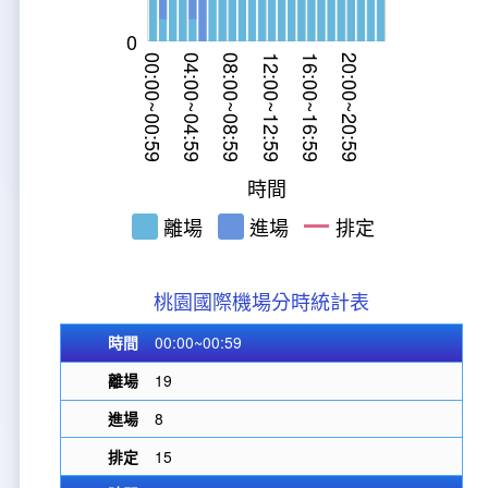
新聞報導
預算與決算書
性別統計
檔案應用服務
陽光法案專區
新進同仁表格填寫
0
請願之處理結果及訴願之決定
性別宣導及文件下載
學習與分享
廉政熱線
00:00~00:59
04:00~04:59
08:00~08:59
22:00~22:59
12:00~12:59
16:00~16:59
20:00~20:59
02:00~02:59
06:00~06:59
10:00~10:59
14:00~14:59
18:00~18:59
22:00~22:59
03:00~03:59
09:00~09:59
15:00~15:59
21:00~21:59
公共工程採購契約
性別平等工作小組及會議紀錄
飛航服務回顧
政風電子報
支付或接受補助金
檔案相關連結
時間
離場
進場
排定
對外關係文書
申請閱覽政府資訊或卷宗作業規定
條約
桃園國際機場分時統計表
內部控制制度
00:00~00:59
19
線上申辦表單下載
8
飛航服務總臺執行職務安全及衛生防護報告
15