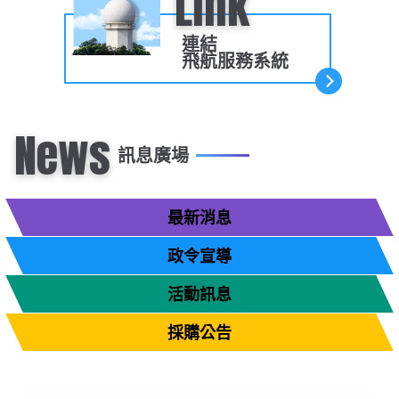
Link
大事紀
航空電子
資料開放
出版品
塔臺園區新建工程專區
服務進化史
服務介紹
意見信箱
參訪申請
連結
飛航服務系統
五十週年紀念專區
安全管理
常見問答
相關連結
主動公開資訊
服務進化史
服務介紹
總臺長與民有約
氣象資料申辦
氣象報文歷史資料
計畫簡介
如何加入我們
雙語詞彙
為民服務考核專區
五十週年紀念影片
服務進化史
安全管理介紹
民意論壇
航空氣象曙暮光資訊
交通部暨所屬機關
設計概念
法律、法規及行政規則
News
訊息廣場
無障礙服務
性別平等專區
五十週年紀念專刊
安全管理進化史
問卷調查
國內機場
建築工程
行政指導有關文書
提升服務品質執行辦法
最新消息
檔案管理專區
回顧照片展
無障礙設施
航空公司
塔臺自動化系統
施政計畫
績效業務實施計畫
相關法規
政令宣導
政風園地
近10年活動成果及花絮
辦公室樓層分配圖
飛航服務相關網站
公共藝術設置
業務統計
推行電話禮貌運動實施計畫
CEDAW專區
機關檔案目錄查詢
115-08-05
活動訊息
2026總統盃黑客松徵件至8/31，詳見「總統盃黑客松」網站
115-08-04
公共藝術專區
新聞稿
宣導網站
其他
研究報告
執行績效
相關解釋
檔案法令規章
政風宣導
115-05-27
採購公告
轉載行政院新聞傳播處製作「《危老條例》修正草案與《都更條例》部分條文修正草案」電子文宣1則
行政作業專區
臺慶茶會照片及花絮
公務出國報告
問卷調查結果
相關連結
檔案年度計畫
廉政會報專區
116年政府行政機關辦公日曆表(修正版)
更多活動訊息
115-08-03
115-08-04
114-10-01
轉載行政院新聞傳播處製作「青年安心成家購屋優惠貸款3.0方案」電子文宣1則