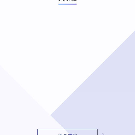
115-07-24
上一個
下一個
辦理「桃園國際機場北場
終端雷達園區工程」開工
祈福典禮。