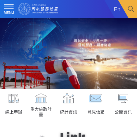
跳
:::
到
En
主
要
內
訊息廣場
容
關於我們
最新消息
飛航服務
政令宣導
機關簡介
重大施政計畫
採購公告
組織沿革
服務範疇
統計資訊
就業資訊
組織架構
飛航管制
重大施政計畫
便民服務
活動訊息
業務職掌
飛航情報
年統計資訊
服務介紹
重大施政計
線上申辦
統計資訊
意見信箱
公開資訊
畫
業務宣導
電子相簿
編制及預算員額
航空氣象
月統計資訊
意見交流
服務進化史
服務介紹
管制架次統計
專區服務
RSS訂閱
首長介紹
航空通信
桃園機場航班分時統計
線上申辦
宣導短片
服務進化史
服務介紹
人民陳情