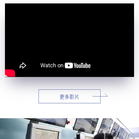
新聞報導
預算與決算書
性別統計
檔案應用服務
陽光法案專區
新進同仁表格填寫
金門塔臺作業區高壓改低壓供電委託設計監造服務案
「114年度飛航服務總臺服務滿意度調查案」問卷意見辦理情形表
115-07-27
115-07-31
請願之處理結果及訴願之決定
性別宣導及文件下載
學習與分享
廉政熱線
轉載行政院新聞傳播處製作「116年度軍公教員工待遇提升方案」電子文宣1則
標售本總臺臺北、桃園、高雄、臺南、三貂角、離島地區已奉准報廢財產及物品1批
更多最新消息
公共工程採購契約
性別平等工作小組及會議紀錄
飛航服務回顧
政風電子報
115-07-17
更多政令宣導
支付或接受補助金
檔案相關連結
OCEM等機場設備及組件一批採購案-更正公告
對外關係文書
申請閱覽政府資訊或卷宗作業規定
更多採購公告
條約
內部控制制度
更多影片
線上申辦表單下載
飛航服務總臺執行職務安全及衛生防護報告