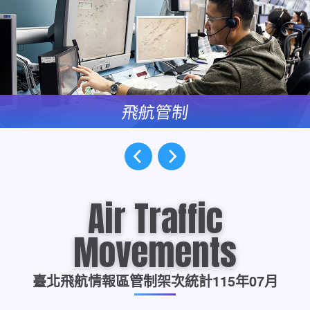
飛航管制
運用航管自動化系統，提供臺北
更多訊息
飛航情報區於機場、終端及航路
上一個
下一個
等空域之飛航管制及守助服務。
Air Traffic
Movements
臺北飛航情報區管制架次統計
115年07月