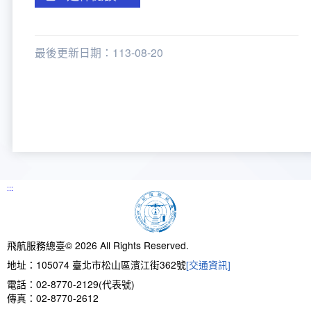
新聞報導
預算與決算書
性別統計
檔案應用服務
陽光法案專區
新進同仁表格填寫
請願之處理結果及訴願之決定
性別宣導及文件下載
學習與分享
廉政熱線
最後更新日期：113-08-20
公共工程採購契約
性別平等工作小組及會議紀錄
飛航服務回顧
政風電子報
支付或接受補助金
檔案相關連結
對外關係文書
申請閱覽政府資訊或卷宗作業規定
條約
:::
內部控制制度
飛航服務總臺© 2026 All Rights Reserved.
線上申辦表單下載
地址：105074 臺北市松山區濱江街362號
[交通資訊]
飛航服務總臺執行職務安全及衛生防護報告
電話：02-8770-2129(代表號)
傳真：02-8770-2612