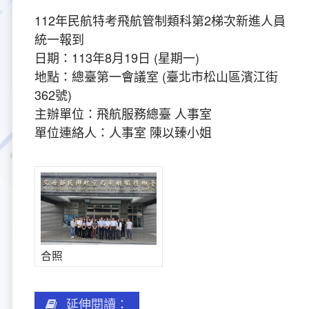
112年民航特考飛航管制類科第2梯次新進人員
大事紀
航空電子
資料開放
出版品
塔臺園區新建工程專區
服務進化史
服務介紹
意見信箱
參訪申請
統一報到
日期：113年8月19日 (星期一)
五十週年紀念專區
安全管理
常見問答
相關連結
主動公開資訊
服務進化史
服務介紹
總臺長與民有約
氣象資料申辦
氣象報文歷史資料
計畫簡介
地點：總臺第一會議室 (臺北市松山區濱江街
362號)
如何加入我們
雙語詞彙
為民服務考核專區
五十週年紀念影片
服務進化史
安全管理介紹
民意論壇
航空氣象曙暮光資訊
交通部暨所屬機關
設計概念
法律、法規及行政規則
主辦單位：飛航服務總臺 人事室
單位連絡人：人事室 陳以臻小姐
無障礙服務
性別平等專區
五十週年紀念專刊
安全管理進化史
問卷調查
國內機場
建築工程
行政指導有關文書
提升服務品質執行辦法
檔案管理專區
回顧照片展
無障礙設施
航空公司
塔臺自動化系統
施政計畫
績效業務實施計畫
相關法規
政風園地
近10年活動成果及花絮
辦公室樓層分配圖
飛航服務相關網站
公共藝術設置
業務統計
推行電話禮貌運動實施計畫
CEDAW專區
機關檔案目錄查詢
公共藝術專區
新聞稿
宣導網站
其他
研究報告
執行績效
相關解釋
檔案法令規章
政風宣導
合照
行政作業專區
臺慶茶會照片及花絮
公務出國報告
問卷調查結果
相關連結
檔案年度計畫
廉政會報專區
延伸閱讀：