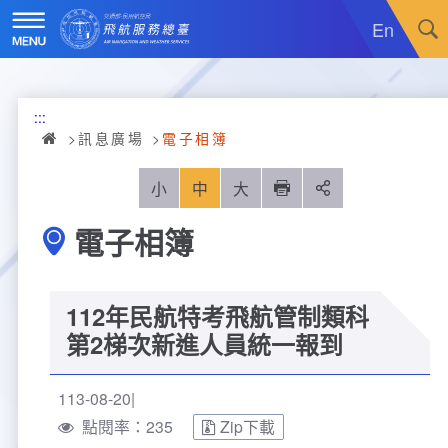
跳
到
En
主
要
內
訊息廣場
容
:::
關於我們
最新消息
訊息廣場
電子相簿
飛航服務
政令宣導
機關簡介
小
中
大
列印
分享
電子相簿
重大施政計畫
採購公告
組織沿革
服務範疇
統計資訊
就業資訊
組織架構
飛航管制
重大施政計畫
112年民航特考飛航管制類科
便民服務
活動訊息
業務職掌
飛航情報
年統計資訊
服務介紹
第2梯次新進人員統一報到
業務宣導
電子相簿
編制及預算員額
航空氣象
月統計資訊
意見交流
服務進化史
服務介紹
管制架次統計
113-08-20
點閱率：235
Zip下載
專區服務
RSS訂閱
首長介紹
航空通信
桃園機場航班分時統計
線上申辦
宣導短片
服務進化史
服務介紹
人民陳情