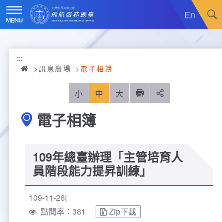
跳
到
En
主
要
內
訊息廣場
容
:::
關於我們
最新消息
訊息廣場
電子相簿
飛航服務
政令宣導
機關簡介
小
中
大
列印
分享
電子相簿
重大施政計畫
採購公告
組織沿革
服務範疇
統計資訊
就業資訊
組織架構
飛航管制
重大施政計畫
109年總臺辦理「主管培育人
便民服務
活動訊息
業務職掌
飛航情報
年統計資訊
服務介紹
員階段能力提昇訓練」
業務宣導
電子相簿
編制及預算員額
航空氣象
月統計資訊
意見交流
服務進化史
服務介紹
管制架次統計
109-11-26
點閱率：381
Zip下載
專區服務
RSS訂閱
首長介紹
航空通信
桃園機場航班分時統計
線上申辦
宣導短片
服務進化史
服務介紹
人民陳情