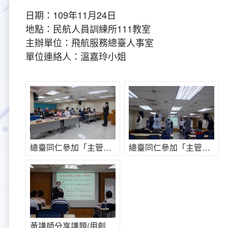
日期：109年11月24日
大事紀
航空電子
資料開放
出版品
塔臺園區新建工程專區
服務進化史
服務介紹
意見信箱
參訪申請
地點：民航人員訓練所111教室
主辦單位：飛航服務總臺人事室
五十週年紀念專區
安全管理
常見問答
相關連結
主動公開資訊
服務進化史
服務介紹
總臺長與民有約
氣象資料申辦
氣象報文歷史資料
計畫簡介
單位連絡人：溫嘉玲小姐
如何加入我們
雙語詞彙
為民服務考核專區
五十週年紀念影片
服務進化史
安全管理介紹
民意論壇
航空氣象曙暮光資訊
交通部暨所屬機關
設計概念
法律、法規及行政規則
無障礙服務
性別平等專區
五十週年紀念專刊
安全管理進化史
問卷調查
國內機場
建築工程
行政指導有關文書
提升服務品質執行辦法
檔案管理專區
回顧照片展
無障礙設施
航空公司
塔臺自動化系統
施政計畫
績效業務實施計畫
相關法規
總臺同仁參加「主管培育人員階段能力提昇訓練」上課-1
總臺同仁參加「主管培育人員階段能力提昇訓練」上課-2
政風園地
近10年活動成果及花絮
辦公室樓層分配圖
飛航服務相關網站
公共藝術設置
業務統計
推行電話禮貌運動實施計畫
CEDAW專區
機關檔案目錄查詢
公共藝術專區
新聞稿
宣導網站
其他
研究報告
執行績效
相關解釋
檔案法令規章
政風宣導
行政作業專區
臺慶茶會照片及花絮
公務出國報告
問卷調查結果
相關連結
檔案年度計畫
廉政會報專區
黃講師分享講題(用創意翻轉未來)