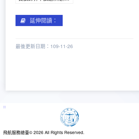
新聞報導
預算與決算書
性別統計
檔案應用服務
陽光法案專區
新進同仁表格填寫
請願之處理結果及訴願之決定
性別宣導及文件下載
學習與分享
廉政熱線
延伸閱讀：
公共工程採購契約
性別平等工作小組及會議紀錄
飛航服務回顧
政風電子報
最後更新日期：109-11-26
支付或接受補助金
檔案相關連結
對外關係文書
申請閱覽政府資訊或卷宗作業規定
條約
內部控制制度
:::
線上申辦表單下載
飛航服務總臺執行職務安全及衛生防護報告
飛航服務總臺© 2026 All Rights Reserved.