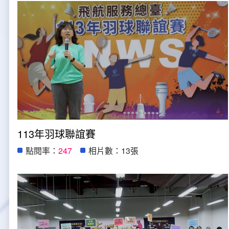
字
大事紀
航空電子
資料開放
出版品
塔臺園區新建工程專區
服務進化史
服務介紹
意見信箱
參訪申請
五十週年紀念專區
安全管理
常見問答
相關連結
主動公開資訊
服務進化史
服務介紹
總臺長與民有約
氣象資料申辦
氣象報文歷史資料
計畫簡介
如何加入我們
雙語詞彙
為民服務考核專區
五十週年紀念影片
服務進化史
安全管理介紹
民意論壇
航空氣象曙暮光資訊
交通部暨所屬機關
設計概念
法律、法規及行政規則
無障礙服務
性別平等專區
五十週年紀念專刊
安全管理進化史
問卷調查
國內機場
建築工程
行政指導有關文書
提升服務品質執行辦法
檔案管理專區
回顧照片展
無障礙設施
航空公司
塔臺自動化系統
施政計畫
績效業務實施計畫
相關法規
113年羽球聯誼賽
點閱率：
247
相片數：13張
政風園地
近10年活動成果及花絮
辦公室樓層分配圖
飛航服務相關網站
公共藝術設置
業務統計
推行電話禮貌運動實施計畫
CEDAW專區
機關檔案目錄查詢
公共藝術專區
新聞稿
宣導網站
其他
研究報告
執行績效
相關解釋
檔案法令規章
政風宣導
行政作業專區
臺慶茶會照片及花絮
公務出國報告
問卷調查結果
相關連結
檔案年度計畫
廉政會報專區