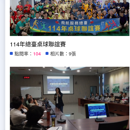
新聞報導
預算與決算書
性別統計
檔案應用服務
陽光法案專區
新進同仁表格填寫
請願之處理結果及訴願之決定
性別宣導及文件下載
學習與分享
廉政熱線
公共工程採購契約
性別平等工作小組及會議紀錄
飛航服務回顧
政風電子報
114年總臺桌球聯誼賽
支付或接受補助金
檔案相關連結
點閱率：
104
相片數：9張
對外關係文書
申請閱覽政府資訊或卷宗作業規定
條約
內部控制制度
線上申辦表單下載
飛航服務總臺執行職務安全及衛生防護報告