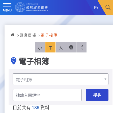
跳
到
En
主
要
內
訊息廣場
容
:::
關於我們
最新消息
訊息廣場
電子相簿
飛航服務
政令宣導
機關簡介
小
中
大
列印
分享
電子相簿
重大施政計畫
採購公告
組織沿革
服務範疇
統計資訊
就業資訊
組織架構
飛航管制
重大施政計畫
分
類
便民服務
活動訊息
業務職掌
飛航情報
年統計資訊
服務介紹
請
輸
業務宣導
電子相簿
編制及預算員額
航空氣象
月統計資訊
意見交流
服務進化史
服務介紹
管制架次統計
入
關
目前共有
189
資料
鍵
專區服務
RSS訂閱
首長介紹
航空通信
桃園機場航班分時統計
線上申辦
宣導短片
服務進化史
服務介紹
人民陳情