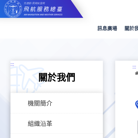
跳
到
主
要
內
訊息廣場
關於
容
:::
:::
關於我們
機關簡介
組織沿革