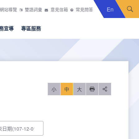
En
網站導覽
雙語詞彙
意見信箱
常見問答
務宣導
專區服務
小
中
大
列印
分享