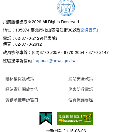
新聞報導
預算與決算書
性別統計
檔案應用服務
陽光法案專區
新進同仁表格填寫
請願之處理結果及訴願之決定
性別宣導及文件下載
學習與分享
廉政熱線
飛航服務總臺© 2026 All Rights Reserved.
地址：105074 臺北市松山區濱江街362號
[交通資訊]
公共工程採購契約
性別平等工作小組及會議紀錄
飛航服務回顧
政風電子報
電話：02-8770-2129(代表號)
傳真：02-8770-2612
支付或接受補助金
檔案相關連結
政風檢舉專線：(02)8770-2059、8770-2054、8770-2147
性騷擾申訴信箱：
對外關係文書
申請閱覽政府資訊或卷宗作業規定
appeal@anws.gov.tw
條約
隱私權保護政策
網站安全政策
網站資料開放宣告
災害防救電話
內部控制制度
勞務承攬申訴窗口
個資保護專區
線上申辦表單下載
飛航服務總臺執行職務安全及衛生防護報告
更新日期：
115-08-06