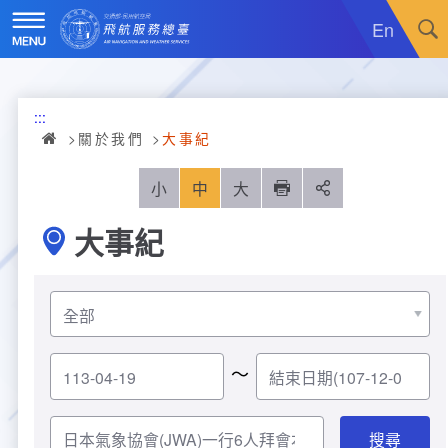
跳
到
En
主
要
內
訊息廣場
容
:::
關於我們
最新消息
關於我們
大事紀
飛航服務
政令宣導
機關簡介
小
中
大
列印
分享
大事紀
重大施政計畫
採購公告
組織沿革
服務範疇
統計資訊
就業資訊
組織架構
飛航管制
重大施政計畫
便民服務
活動訊息
業務職掌
飛航情報
年統計資訊
服務介紹
～
業務宣導
電子相簿
編制及預算員額
航空氣象
月統計資訊
意見交流
服務進化史
服務介紹
管制架次統計
專區服務
RSS訂閱
首長介紹
航空通信
桃園機場航班分時統計
線上申辦
宣導短片
服務進化史
服務介紹
人民陳情