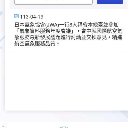
大事紀
航空電子
資料開放
出版品
塔臺園區新建工程專區
服務進化史
服務介紹
意見信箱
參訪申請
113-04-19
日本氣象協會(JWA)一行6人拜會本總臺並參加
五十週年紀念專區
安全管理
常見問答
相關連結
主動公開資訊
服務進化史
服務介紹
總臺長與民有約
氣象資料申辦
氣象報文歷史資料
計畫簡介
「氣象資料服務年度會議」，會中就國際航空氣
象服務最新發展議題進行討論並交換意見，精進
如何加入我們
雙語詞彙
為民服務考核專區
五十週年紀念影片
服務進化史
安全管理介紹
民意論壇
航空氣象曙暮光資訊
交通部暨所屬機關
設計概念
法律、法規及行政規則
航空氣象服務品質。
無障礙服務
性別平等專區
五十週年紀念專刊
安全管理進化史
問卷調查
國內機場
建築工程
行政指導有關文書
提升服務品質執行辦法
檔案管理專區
回顧照片展
無障礙設施
航空公司
塔臺自動化系統
施政計畫
績效業務實施計畫
相關法規
政風園地
近10年活動成果及花絮
辦公室樓層分配圖
飛航服務相關網站
公共藝術設置
業務統計
推行電話禮貌運動實施計畫
CEDAW專區
機關檔案目錄查詢
公共藝術專區
新聞稿
宣導網站
其他
研究報告
執行績效
相關解釋
檔案法令規章
政風宣導
行政作業專區
臺慶茶會照片及花絮
公務出國報告
問卷調查結果
相關連結
檔案年度計畫
廉政會報專區
:::