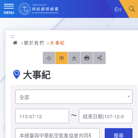
跳
到
En
主
要
內
訊息廣場
容
:::
關於我們
最新消息
關於我們
大事紀
飛航服務
政令宣導
機關簡介
小
中
大
列印
分享
大事紀
重大施政計畫
採購公告
組織沿革
服務範疇
統計資訊
就業資訊
組織架構
飛航管制
重大施政計畫
便民服務
活動訊息
業務職掌
飛航情報
年統計資訊
服務介紹
～
業務宣導
電子相簿
編制及預算員額
航空氣象
月統計資訊
意見交流
服務進化史
服務介紹
管制架次統計
專區服務
RSS訂閱
首長介紹
航空通信
桃園機場航班分時統計
線上申辦
宣導短片
服務進化史
服務介紹
人民陳情