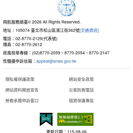
新聞報導
預算與決算書
性別統計
檔案應用服務
陽光法案專區
新進同仁表格填寫
請願之處理結果及訴願之決定
性別宣導及文件下載
學習與分享
廉政熱線
飛航服務總臺© 2026 All Rights Reserved.
地址：105074 臺北市松山區濱江街362號
[交通資訊]
公共工程採購契約
性別平等工作小組及會議紀錄
飛航服務回顧
政風電子報
電話：02-8770-2129(代表號)
傳真：02-8770-2612
支付或接受補助金
檔案相關連結
政風檢舉專線：(02)8770-2059、8770-2054、8770-2147
性騷擾申訴信箱：
對外關係文書
申請閱覽政府資訊或卷宗作業規定
appeal@anws.gov.tw
條約
隱私權保護政策
網站安全政策
網站資料開放宣告
災害防救電話
內部控制制度
勞務承攬申訴窗口
個資保護專區
線上申辦表單下載
飛航服務總臺執行職務安全及衛生防護報告
更新日期：
115-08-06