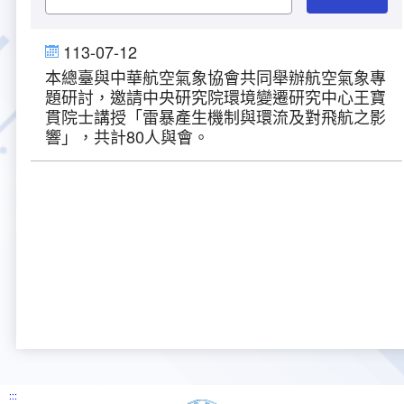
大事紀
航空電子
資料開放
出版品
塔臺園區新建工程專區
服務進化史
服務介紹
意見信箱
參訪申請
113-07-12
本總臺與中華航空氣象協會共同舉辦航空氣象專
五十週年紀念專區
安全管理
常見問答
相關連結
主動公開資訊
服務進化史
服務介紹
總臺長與民有約
氣象資料申辦
氣象報文歷史資料
計畫簡介
題研討，邀請中央研究院環境變遷研究中心王寶
貫院士講授「雷暴產生機制與環流及對飛航之影
如何加入我們
雙語詞彙
為民服務考核專區
五十週年紀念影片
服務進化史
安全管理介紹
民意論壇
航空氣象曙暮光資訊
交通部暨所屬機關
設計概念
法律、法規及行政規則
響」，共計80人與會。
無障礙服務
性別平等專區
五十週年紀念專刊
安全管理進化史
問卷調查
國內機場
建築工程
行政指導有關文書
提升服務品質執行辦法
檔案管理專區
回顧照片展
無障礙設施
航空公司
塔臺自動化系統
施政計畫
績效業務實施計畫
相關法規
政風園地
近10年活動成果及花絮
辦公室樓層分配圖
飛航服務相關網站
公共藝術設置
業務統計
推行電話禮貌運動實施計畫
CEDAW專區
機關檔案目錄查詢
公共藝術專區
新聞稿
宣導網站
其他
研究報告
執行績效
相關解釋
檔案法令規章
政風宣導
行政作業專區
臺慶茶會照片及花絮
公務出國報告
問卷調查結果
相關連結
檔案年度計畫
廉政會報專區
:::