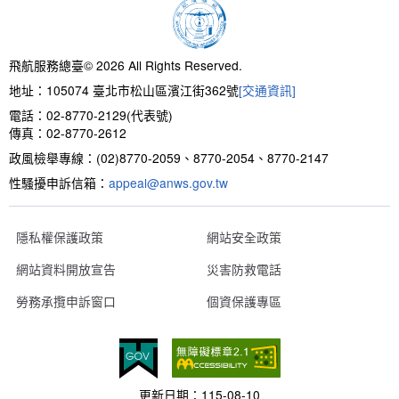
新聞報導
預算與決算書
性別統計
檔案應用服務
陽光法案專區
新進同仁表格填寫
請願之處理結果及訴願之決定
性別宣導及文件下載
學習與分享
廉政熱線
飛航服務總臺© 2026 All Rights Reserved.
地址：105074 臺北市松山區濱江街362號
[交通資訊]
公共工程採購契約
性別平等工作小組及會議紀錄
飛航服務回顧
政風電子報
電話：02-8770-2129(代表號)
傳真：02-8770-2612
支付或接受補助金
檔案相關連結
政風檢舉專線：(02)8770-2059、8770-2054、8770-2147
性騷擾申訴信箱：
對外關係文書
申請閱覽政府資訊或卷宗作業規定
appeal@anws.gov.tw
條約
隱私權保護政策
網站安全政策
網站資料開放宣告
災害防救電話
內部控制制度
勞務承攬申訴窗口
個資保護專區
線上申辦表單下載
飛航服務總臺執行職務安全及衛生防護報告
更新日期：
115-08-10