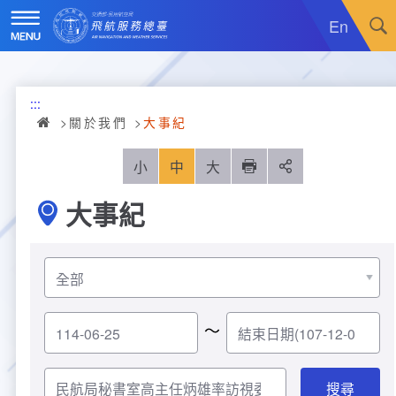
跳
到
En
主
要
內
訊息廣場
容
:::
關於我們
最新消息
關於我們
大事紀
飛航服務
政令宣導
機關簡介
小
中
大
列印
分享
大事紀
重大施政計畫
採購公告
組織沿革
服務範疇
統計資訊
就業資訊
組織架構
飛航管制
重大施政計畫
便民服務
活動訊息
業務職掌
飛航情報
年統計資訊
服務介紹
～
業務宣導
電子相簿
編制及預算員額
航空氣象
月統計資訊
意見交流
服務進化史
服務介紹
管制架次統計
專區服務
RSS訂閱
首長介紹
航空通信
桃園機場航班分時統計
線上申辦
宣導短片
服務進化史
服務介紹
人民陳情