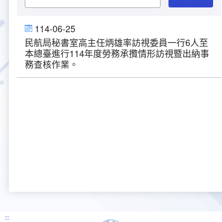
大事紀
航空電子
資料開放
出版品
塔臺園區新建工程專區
服務進化史
服務介紹
意見信箱
參訪申請
114-06-25
民航局秘書室高主任炳雄率訪視委員一行6人至
五十週年紀念專區
安全管理
常見問答
相關連結
主動公開資訊
服務進化史
服務介紹
總臺長與民有約
氣象資料申辦
氣象報文歷史資料
計畫簡介
本總臺進行114年度勞務承攬情形訪視暨出納事
務查核作業。
如何加入我們
雙語詞彙
為民服務考核專區
五十週年紀念影片
服務進化史
安全管理介紹
民意論壇
航空氣象曙暮光資訊
交通部暨所屬機關
設計概念
法律、法規及行政規則
無障礙服務
性別平等專區
五十週年紀念專刊
安全管理進化史
問卷調查
國內機場
建築工程
行政指導有關文書
提升服務品質執行辦法
檔案管理專區
回顧照片展
無障礙設施
航空公司
塔臺自動化系統
施政計畫
績效業務實施計畫
相關法規
政風園地
近10年活動成果及花絮
辦公室樓層分配圖
飛航服務相關網站
公共藝術設置
業務統計
推行電話禮貌運動實施計畫
CEDAW專區
機關檔案目錄查詢
公共藝術專區
新聞稿
宣導網站
其他
研究報告
執行績效
相關解釋
檔案法令規章
政風宣導
行政作業專區
臺慶茶會照片及花絮
公務出國報告
問卷調查結果
相關連結
檔案年度計畫
廉政會報專區
:::