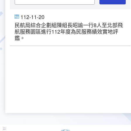
大事紀
航空電子
資料開放
出版品
塔臺園區新建工程專區
服務進化史
服務介紹
意見信箱
參訪申請
112-11-20
民航局綜合企劃組陳組長昭諭一行8人至北部飛
五十週年紀念專區
安全管理
常見問答
相關連結
主動公開資訊
服務進化史
服務介紹
總臺長與民有約
氣象資料申辦
氣象報文歷史資料
計畫簡介
航服務園區進行112年度為民服務績效實地評
鑑。
如何加入我們
雙語詞彙
為民服務考核專區
五十週年紀念影片
服務進化史
安全管理介紹
民意論壇
航空氣象曙暮光資訊
交通部暨所屬機關
設計概念
法律、法規及行政規則
無障礙服務
性別平等專區
五十週年紀念專刊
安全管理進化史
問卷調查
國內機場
建築工程
行政指導有關文書
提升服務品質執行辦法
檔案管理專區
回顧照片展
無障礙設施
航空公司
塔臺自動化系統
施政計畫
績效業務實施計畫
相關法規
政風園地
近10年活動成果及花絮
辦公室樓層分配圖
飛航服務相關網站
公共藝術設置
業務統計
推行電話禮貌運動實施計畫
CEDAW專區
機關檔案目錄查詢
公共藝術專區
新聞稿
宣導網站
其他
研究報告
執行績效
相關解釋
檔案法令規章
政風宣導
行政作業專區
臺慶茶會照片及花絮
公務出國報告
問卷調查結果
相關連結
檔案年度計畫
廉政會報專區
:::