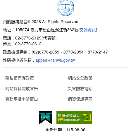
新聞報導
預算與決算書
性別統計
檔案應用服務
陽光法案專區
新進同仁表格填寫
請願之處理結果及訴願之決定
性別宣導及文件下載
學習與分享
廉政熱線
飛航服務總臺© 2026 All Rights Reserved.
地址：105074 臺北市松山區濱江街362號
[交通資訊]
公共工程採購契約
性別平等工作小組及會議紀錄
飛航服務回顧
政風電子報
電話：02-8770-2129(代表號)
傳真：02-8770-2612
支付或接受補助金
檔案相關連結
政風檢舉專線：(02)8770-2059、8770-2054、8770-2147
性騷擾申訴信箱：
對外關係文書
申請閱覽政府資訊或卷宗作業規定
appeal@anws.gov.tw
條約
隱私權保護政策
網站安全政策
網站資料開放宣告
災害防救電話
內部控制制度
勞務承攬申訴窗口
個資保護專區
線上申辦表單下載
飛航服務總臺執行職務安全及衛生防護報告
更新日期：
115-08-06