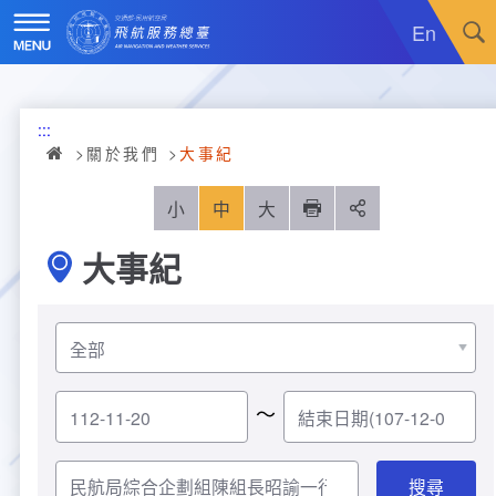
跳
到
En
主
要
內
訊息廣場
容
:::
關於我們
最新消息
關於我們
大事紀
飛航服務
政令宣導
機關簡介
小
中
大
列印
分享
大事紀
重大施政計畫
採購公告
組織沿革
服務範疇
統計資訊
就業資訊
組織架構
飛航管制
重大施政計畫
便民服務
活動訊息
業務職掌
飛航情報
年統計資訊
服務介紹
～
業務宣導
電子相簿
編制及預算員額
航空氣象
月統計資訊
意見交流
服務進化史
服務介紹
管制架次統計
專區服務
RSS訂閱
首長介紹
航空通信
桃園機場航班分時統計
線上申辦
宣導短片
服務進化史
服務介紹
人民陳情