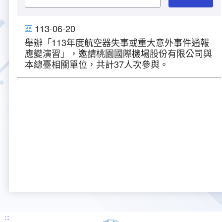
大事紀
航空電子
資料開放
出版品
塔臺園區新建工程專區
服務進化史
服務介紹
意見信箱
參訪申請
113-06-20
舉辦「113年度航空器失事或重大意外事件通報
五十週年紀念專區
安全管理
常見問答
相關連結
主動公開資訊
服務進化史
服務介紹
總臺長與民有約
氣象資料申辦
氣象報文歷史資料
計畫簡介
應變演習」，邀請桃園國際機場股份有限公司與
本總臺相關單位，共計37人次參與。
如何加入我們
雙語詞彙
為民服務考核專區
五十週年紀念影片
服務進化史
安全管理介紹
民意論壇
航空氣象曙暮光資訊
交通部暨所屬機關
設計概念
法律、法規及行政規則
無障礙服務
性別平等專區
五十週年紀念專刊
安全管理進化史
問卷調查
國內機場
建築工程
行政指導有關文書
提升服務品質執行辦法
檔案管理專區
回顧照片展
無障礙設施
航空公司
塔臺自動化系統
施政計畫
績效業務實施計畫
相關法規
政風園地
近10年活動成果及花絮
辦公室樓層分配圖
飛航服務相關網站
公共藝術設置
業務統計
推行電話禮貌運動實施計畫
CEDAW專區
機關檔案目錄查詢
公共藝術專區
新聞稿
宣導網站
其他
研究報告
執行績效
相關解釋
檔案法令規章
政風宣導
行政作業專區
臺慶茶會照片及花絮
公務出國報告
問卷調查結果
相關連結
檔案年度計畫
廉政會報專區
:::