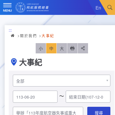
跳
到
En
主
要
內
訊息廣場
容
:::
關於我們
最新消息
關於我們
大事紀
飛航服務
政令宣導
機關簡介
小
中
大
列印
分享
大事紀
重大施政計畫
採購公告
組織沿革
服務範疇
統計資訊
就業資訊
組織架構
飛航管制
重大施政計畫
便民服務
活動訊息
業務職掌
飛航情報
年統計資訊
服務介紹
～
業務宣導
電子相簿
編制及預算員額
航空氣象
月統計資訊
意見交流
服務進化史
服務介紹
管制架次統計
專區服務
RSS訂閱
首長介紹
航空通信
桃園機場航班分時統計
線上申辦
宣導短片
服務進化史
服務介紹
人民陳情