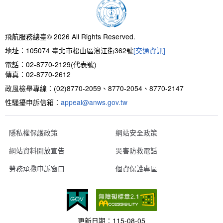
新聞報導
預算與決算書
性別統計
檔案應用服務
陽光法案專區
新進同仁表格填寫
請願之處理結果及訴願之決定
性別宣導及文件下載
學習與分享
廉政熱線
飛航服務總臺© 2026 All Rights Reserved.
地址：105074 臺北市松山區濱江街362號
[交通資訊]
公共工程採購契約
性別平等工作小組及會議紀錄
飛航服務回顧
政風電子報
電話：02-8770-2129(代表號)
傳真：02-8770-2612
支付或接受補助金
檔案相關連結
政風檢舉專線：(02)8770-2059、8770-2054、8770-2147
性騷擾申訴信箱：
對外關係文書
申請閱覽政府資訊或卷宗作業規定
appeal@anws.gov.tw
條約
隱私權保護政策
網站安全政策
網站資料開放宣告
災害防救電話
內部控制制度
勞務承攬申訴窗口
個資保護專區
線上申辦表單下載
飛航服務總臺執行職務安全及衛生防護報告
更新日期：
115-08-05