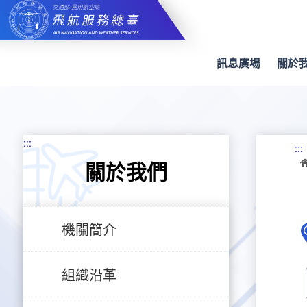
跳
到
主
要
內
訊息廣場
關於
容
:::
:::
關於我們
機關簡介
組織沿革