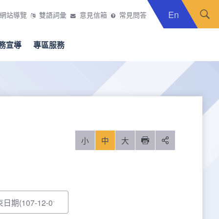
En
網站導覽
雙語詞彙
意見信箱
常見問答
務宣導
專區服務
小
中
大
列印
分享