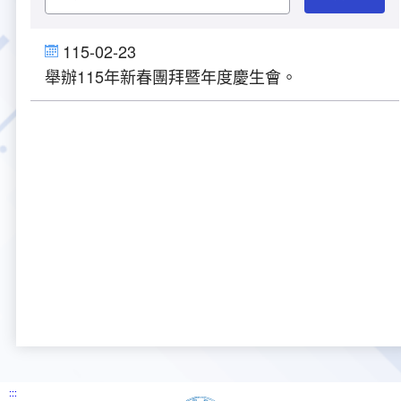
大事紀
航空電子
資料開放
出版品
塔臺園區新建工程專區
服務進化史
服務介紹
意見信箱
參訪申請
115-02-23
舉辦115年新春團拜暨年度慶生會。
五十週年紀念專區
安全管理
常見問答
相關連結
主動公開資訊
服務進化史
服務介紹
總臺長與民有約
氣象資料申辦
氣象報文歷史資料
計畫簡介
如何加入我們
雙語詞彙
為民服務考核專區
五十週年紀念影片
服務進化史
安全管理介紹
民意論壇
航空氣象曙暮光資訊
交通部暨所屬機關
設計概念
法律、法規及行政規則
無障礙服務
性別平等專區
五十週年紀念專刊
安全管理進化史
問卷調查
國內機場
建築工程
行政指導有關文書
提升服務品質執行辦法
檔案管理專區
回顧照片展
無障礙設施
航空公司
塔臺自動化系統
施政計畫
績效業務實施計畫
相關法規
政風園地
近10年活動成果及花絮
辦公室樓層分配圖
飛航服務相關網站
公共藝術設置
業務統計
推行電話禮貌運動實施計畫
CEDAW專區
機關檔案目錄查詢
公共藝術專區
新聞稿
宣導網站
其他
研究報告
執行績效
相關解釋
檔案法令規章
政風宣導
行政作業專區
臺慶茶會照片及花絮
公務出國報告
問卷調查結果
相關連結
檔案年度計畫
廉政會報專區
:::