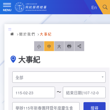
跳
到
En
主
要
內
訊息廣場
容
:::
關於我們
最新消息
關於我們
大事紀
飛航服務
政令宣導
機關簡介
小
中
大
列印
分享
大事紀
重大施政計畫
採購公告
組織沿革
服務範疇
統計資訊
就業資訊
組織架構
飛航管制
重大施政計畫
便民服務
活動訊息
業務職掌
飛航情報
年統計資訊
服務介紹
～
業務宣導
電子相簿
編制及預算員額
航空氣象
月統計資訊
意見交流
服務進化史
服務介紹
管制架次統計
專區服務
RSS訂閱
首長介紹
航空通信
桃園機場航班分時統計
線上申辦
宣導短片
服務進化史
服務介紹
人民陳情