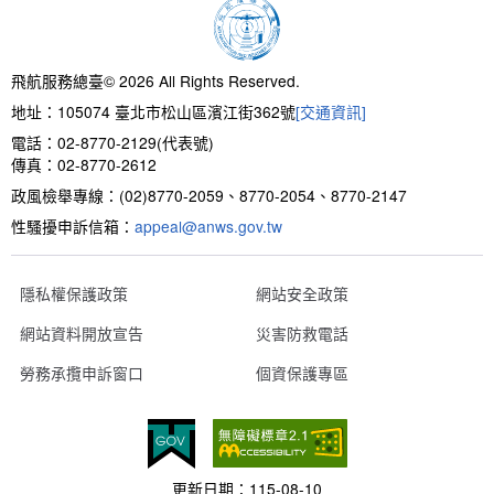
新聞報導
預算與決算書
性別統計
檔案應用服務
陽光法案專區
新進同仁表格填寫
請願之處理結果及訴願之決定
性別宣導及文件下載
學習與分享
廉政熱線
飛航服務總臺© 2026 All Rights Reserved.
地址：105074 臺北市松山區濱江街362號
[交通資訊]
公共工程採購契約
性別平等工作小組及會議紀錄
飛航服務回顧
政風電子報
電話：02-8770-2129(代表號)
傳真：02-8770-2612
支付或接受補助金
檔案相關連結
政風檢舉專線：(02)8770-2059、8770-2054、8770-2147
性騷擾申訴信箱：
對外關係文書
申請閱覽政府資訊或卷宗作業規定
appeal@anws.gov.tw
條約
隱私權保護政策
網站安全政策
網站資料開放宣告
災害防救電話
內部控制制度
勞務承攬申訴窗口
個資保護專區
線上申辦表單下載
飛航服務總臺執行職務安全及衛生防護報告
更新日期：
115-08-10