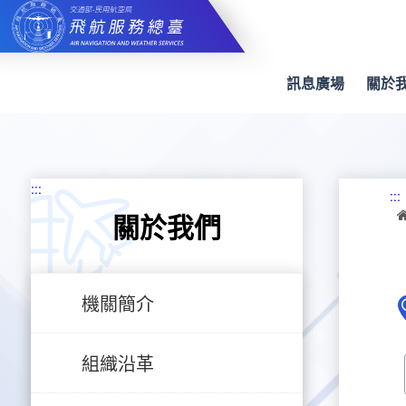
跳
到
主
要
內
訊息廣場
關於
容
:::
:::
關於我們
機關簡介
組織沿革