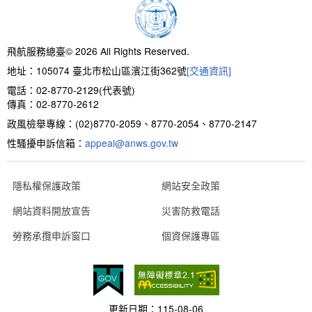
新聞報導
預算與決算書
性別統計
檔案應用服務
陽光法案專區
新進同仁表格填寫
請願之處理結果及訴願之決定
性別宣導及文件下載
學習與分享
廉政熱線
飛航服務總臺© 2026 All Rights Reserved.
地址：105074 臺北市松山區濱江街362號
[交通資訊]
公共工程採購契約
性別平等工作小組及會議紀錄
飛航服務回顧
政風電子報
電話：02-8770-2129(代表號)
傳真：02-8770-2612
支付或接受補助金
檔案相關連結
政風檢舉專線：(02)8770-2059、8770-2054、8770-2147
性騷擾申訴信箱：
對外關係文書
申請閱覽政府資訊或卷宗作業規定
appeal@anws.gov.tw
條約
隱私權保護政策
網站安全政策
網站資料開放宣告
災害防救電話
內部控制制度
勞務承攬申訴窗口
個資保護專區
線上申辦表單下載
飛航服務總臺執行職務安全及衛生防護報告
更新日期：
115-08-06