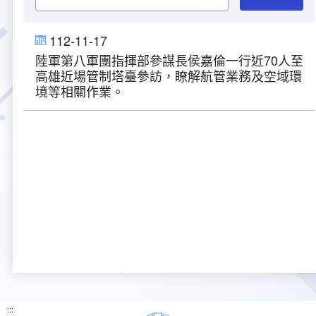
大事紀
航空電子
資料開放
出版品
塔臺園區新建工程專區
服務進化史
服務介紹
意見信箱
參訪申請
112-11-17
陸軍第八軍團指揮部參謀長侯嘉倫一行近70人至
五十週年紀念專區
安全管理
常見問答
相關連結
主動公開資訊
服務進化史
服務介紹
總臺長與民有約
氣象資料申辦
氣象報文歷史資料
計畫簡介
高雄近場管制塔臺參訪，瞭解航管業務及空域環
境等相關作業。
如何加入我們
雙語詞彙
為民服務考核專區
五十週年紀念影片
服務進化史
安全管理介紹
民意論壇
航空氣象曙暮光資訊
交通部暨所屬機關
設計概念
法律、法規及行政規則
無障礙服務
性別平等專區
五十週年紀念專刊
安全管理進化史
問卷調查
國內機場
建築工程
行政指導有關文書
提升服務品質執行辦法
檔案管理專區
回顧照片展
無障礙設施
航空公司
塔臺自動化系統
施政計畫
績效業務實施計畫
相關法規
政風園地
近10年活動成果及花絮
辦公室樓層分配圖
飛航服務相關網站
公共藝術設置
業務統計
推行電話禮貌運動實施計畫
CEDAW專區
機關檔案目錄查詢
公共藝術專區
新聞稿
宣導網站
其他
研究報告
執行績效
相關解釋
檔案法令規章
政風宣導
行政作業專區
臺慶茶會照片及花絮
公務出國報告
問卷調查結果
相關連結
檔案年度計畫
廉政會報專區
:::