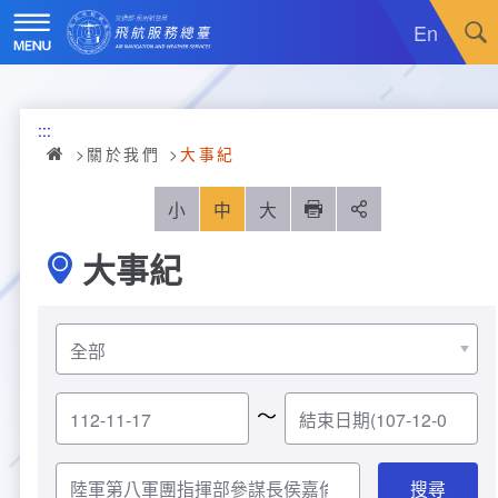
跳
到
En
主
要
內
訊息廣場
容
:::
關於我們
最新消息
關於我們
大事紀
飛航服務
政令宣導
機關簡介
小
中
大
列印
分享
大事紀
重大施政計畫
採購公告
組織沿革
服務範疇
統計資訊
就業資訊
組織架構
飛航管制
重大施政計畫
便民服務
活動訊息
業務職掌
飛航情報
年統計資訊
服務介紹
～
業務宣導
電子相簿
編制及預算員額
航空氣象
月統計資訊
意見交流
服務進化史
服務介紹
管制架次統計
專區服務
RSS訂閱
首長介紹
航空通信
桃園機場航班分時統計
線上申辦
宣導短片
服務進化史
服務介紹
人民陳情