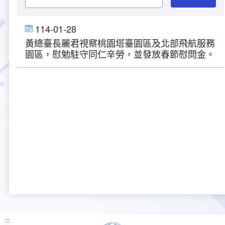
大事紀
航空電子
資料開放
出版品
塔臺園區新建工程專區
服務進化史
服務介紹
意見信箱
參訪申請
114-01-28
黃總臺長麗君視察桃園塔臺園區及北部飛航服務
五十週年紀念專區
安全管理
常見問答
相關連結
主動公開資訊
服務進化史
服務介紹
總臺長與民有約
氣象資料申辦
氣象報文歷史資料
計畫簡介
園區，慰勉駐守同仁辛勞，並發放春節慰問金。
如何加入我們
雙語詞彙
為民服務考核專區
五十週年紀念影片
服務進化史
安全管理介紹
民意論壇
航空氣象曙暮光資訊
交通部暨所屬機關
設計概念
法律、法規及行政規則
無障礙服務
性別平等專區
五十週年紀念專刊
安全管理進化史
問卷調查
國內機場
建築工程
行政指導有關文書
提升服務品質執行辦法
檔案管理專區
回顧照片展
無障礙設施
航空公司
塔臺自動化系統
施政計畫
績效業務實施計畫
相關法規
政風園地
近10年活動成果及花絮
辦公室樓層分配圖
飛航服務相關網站
公共藝術設置
業務統計
推行電話禮貌運動實施計畫
CEDAW專區
機關檔案目錄查詢
公共藝術專區
新聞稿
宣導網站
其他
研究報告
執行績效
相關解釋
檔案法令規章
政風宣導
行政作業專區
臺慶茶會照片及花絮
公務出國報告
問卷調查結果
相關連結
檔案年度計畫
廉政會報專區
:::