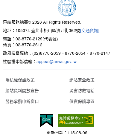
新聞報導
預算與決算書
性別統計
檔案應用服務
陽光法案專區
新進同仁表格填寫
請願之處理結果及訴願之決定
性別宣導及文件下載
學習與分享
廉政熱線
飛航服務總臺© 2026 All Rights Reserved.
地址：105074 臺北市松山區濱江街362號
[交通資訊]
公共工程採購契約
性別平等工作小組及會議紀錄
飛航服務回顧
政風電子報
電話：02-8770-2129(代表號)
傳真：02-8770-2612
支付或接受補助金
檔案相關連結
政風檢舉專線：(02)8770-2059、8770-2054、8770-2147
性騷擾申訴信箱：
對外關係文書
申請閱覽政府資訊或卷宗作業規定
appeal@anws.gov.tw
條約
隱私權保護政策
網站安全政策
網站資料開放宣告
災害防救電話
內部控制制度
勞務承攬申訴窗口
個資保護專區
線上申辦表單下載
飛航服務總臺執行職務安全及衛生防護報告
更新日期：
115-08-06