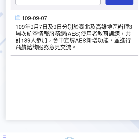
大事紀
航空電子
資料開放
出版品
塔臺園區新建工程專區
服務進化史
服務介紹
意見信箱
參訪申請
109-09-07
109年9月7日及9日分別於臺北及高雄地區辦理3
五十週年紀念專區
安全管理
常見問答
相關連結
主動公開資訊
服務進化史
服務介紹
總臺長與民有約
氣象資料申辦
氣象報文歷史資料
計畫簡介
場次航空情報服務網(AES)使用者教育訓練，共
計189人參加，會中宣導AES新增功能，並進行
如何加入我們
雙語詞彙
為民服務考核專區
五十週年紀念影片
服務進化史
安全管理介紹
民意論壇
航空氣象曙暮光資訊
交通部暨所屬機關
設計概念
法律、法規及行政規則
飛航諮詢服務意見交流。
無障礙服務
性別平等專區
五十週年紀念專刊
安全管理進化史
問卷調查
國內機場
建築工程
行政指導有關文書
提升服務品質執行辦法
檔案管理專區
回顧照片展
無障礙設施
航空公司
塔臺自動化系統
施政計畫
績效業務實施計畫
相關法規
政風園地
近10年活動成果及花絮
辦公室樓層分配圖
飛航服務相關網站
公共藝術設置
業務統計
推行電話禮貌運動實施計畫
CEDAW專區
機關檔案目錄查詢
公共藝術專區
新聞稿
宣導網站
其他
研究報告
執行績效
相關解釋
檔案法令規章
政風宣導
行政作業專區
臺慶茶會照片及花絮
公務出國報告
問卷調查結果
相關連結
檔案年度計畫
廉政會報專區
:::