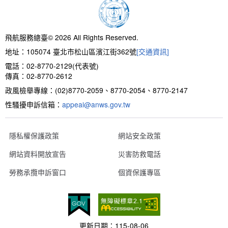
新聞報導
預算與決算書
性別統計
檔案應用服務
陽光法案專區
新進同仁表格填寫
請願之處理結果及訴願之決定
性別宣導及文件下載
學習與分享
廉政熱線
飛航服務總臺© 2026 All Rights Reserved.
地址：105074 臺北市松山區濱江街362號
[交通資訊]
公共工程採購契約
性別平等工作小組及會議紀錄
飛航服務回顧
政風電子報
電話：02-8770-2129(代表號)
傳真：02-8770-2612
支付或接受補助金
檔案相關連結
政風檢舉專線：(02)8770-2059、8770-2054、8770-2147
性騷擾申訴信箱：
對外關係文書
申請閱覽政府資訊或卷宗作業規定
appeal@anws.gov.tw
條約
隱私權保護政策
網站安全政策
網站資料開放宣告
災害防救電話
內部控制制度
勞務承攬申訴窗口
個資保護專區
線上申辦表單下載
飛航服務總臺執行職務安全及衛生防護報告
更新日期：
115-08-06