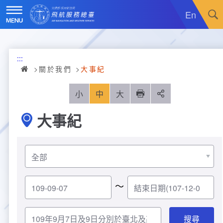
跳
到
En
主
要
內
訊息廣場
容
:::
關於我們
最新消息
關於我們
大事紀
飛航服務
政令宣導
機關簡介
小
中
大
列印
分享
大事紀
重大施政計畫
採購公告
組織沿革
服務範疇
統計資訊
就業資訊
組織架構
飛航管制
重大施政計畫
便民服務
活動訊息
業務職掌
飛航情報
年統計資訊
服務介紹
～
業務宣導
電子相簿
編制及預算員額
航空氣象
月統計資訊
意見交流
服務進化史
服務介紹
管制架次統計
專區服務
RSS訂閱
首長介紹
航空通信
桃園機場航班分時統計
線上申辦
宣導短片
服務進化史
服務介紹
人民陳情