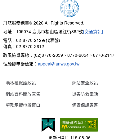
新聞報導
預算與決算書
性別統計
檔案應用服務
陽光法案專區
新進同仁表格填寫
請願之處理結果及訴願之決定
性別宣導及文件下載
學習與分享
廉政熱線
飛航服務總臺© 2026 All Rights Reserved.
地址：105074 臺北市松山區濱江街362號
[交通資訊]
公共工程採購契約
性別平等工作小組及會議紀錄
飛航服務回顧
政風電子報
電話：02-8770-2129(代表號)
傳真：02-8770-2612
支付或接受補助金
檔案相關連結
政風檢舉專線：(02)8770-2059、8770-2054、8770-2147
性騷擾申訴信箱：
對外關係文書
申請閱覽政府資訊或卷宗作業規定
appeal@anws.gov.tw
條約
隱私權保護政策
網站安全政策
網站資料開放宣告
災害防救電話
內部控制制度
勞務承攬申訴窗口
個資保護專區
線上申辦表單下載
飛航服務總臺執行職務安全及衛生防護報告
更新日期：
115-08-06