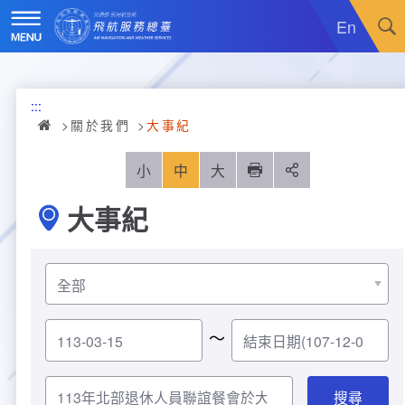
跳
到
En
主
要
內
訊息廣場
容
:::
關於我們
最新消息
關於我們
大事紀
飛航服務
政令宣導
機關簡介
小
中
大
列印
分享
大事紀
重大施政計畫
採購公告
組織沿革
服務範疇
統計資訊
就業資訊
組織架構
飛航管制
重大施政計畫
便民服務
活動訊息
業務職掌
飛航情報
年統計資訊
服務介紹
～
業務宣導
電子相簿
編制及預算員額
航空氣象
月統計資訊
意見交流
服務進化史
服務介紹
管制架次統計
專區服務
RSS訂閱
首長介紹
航空通信
桃園機場航班分時統計
線上申辦
宣導短片
服務進化史
服務介紹
人民陳情