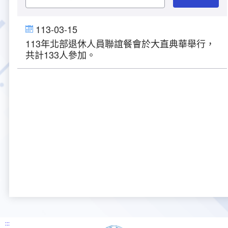
大事紀
航空電子
資料開放
出版品
塔臺園區新建工程專區
服務進化史
服務介紹
意見信箱
參訪申請
113-03-15
113年北部退休人員聯誼餐會於大直典華舉行，
五十週年紀念專區
安全管理
常見問答
相關連結
主動公開資訊
服務進化史
服務介紹
總臺長與民有約
氣象資料申辦
氣象報文歷史資料
計畫簡介
共計133人參加。
如何加入我們
雙語詞彙
為民服務考核專區
五十週年紀念影片
服務進化史
安全管理介紹
民意論壇
航空氣象曙暮光資訊
交通部暨所屬機關
設計概念
法律、法規及行政規則
無障礙服務
性別平等專區
五十週年紀念專刊
安全管理進化史
問卷調查
國內機場
建築工程
行政指導有關文書
提升服務品質執行辦法
檔案管理專區
回顧照片展
無障礙設施
航空公司
塔臺自動化系統
施政計畫
績效業務實施計畫
相關法規
政風園地
近10年活動成果及花絮
辦公室樓層分配圖
飛航服務相關網站
公共藝術設置
業務統計
推行電話禮貌運動實施計畫
CEDAW專區
機關檔案目錄查詢
公共藝術專區
新聞稿
宣導網站
其他
研究報告
執行績效
相關解釋
檔案法令規章
政風宣導
行政作業專區
臺慶茶會照片及花絮
公務出國報告
問卷調查結果
相關連結
檔案年度計畫
廉政會報專區
:::