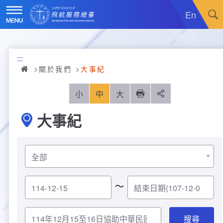
跳
到
En
主
要
內
訊息廣場
容
:::
關於我們
最新消息
關於我們
大事紀
飛航服務
政令宣導
機關簡介
小
中
大
列印
分享
大事紀
重大施政計畫
採購公告
組織沿革
服務範疇
統計資訊
就業資訊
組織架構
飛航管制
重大施政計畫
便民服務
活動訊息
業務職掌
飛航情報
年統計資訊
服務介紹
～
業務宣導
電子相簿
編制及預算員額
航空氣象
月統計資訊
意見交流
服務進化史
服務介紹
管制架次統計
專區服務
RSS訂閱
首長介紹
航空通信
桃園機場航班分時統計
線上申辦
宣導短片
服務進化史
服務介紹
人民陳情