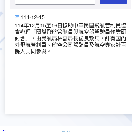
大事紀
航空電子
資料開放
出版品
塔臺園區新建工程專區
服務進化史
服務介紹
意見信箱
參訪申請
114-12-15
114年12月15至16日協助中華民國飛航管制員協
五十週年紀念專區
安全管理
常見問答
相關連結
主動公開資訊
服務進化史
服務介紹
總臺長與民有約
氣象資料申辦
氣象報文歷史資料
計畫簡介
會辦理「國際飛航管制員與航空器駕駛員作業研
討會」，由民航局林副局長俊良致詞，計有國內
如何加入我們
雙語詞彙
為民服務考核專區
五十週年紀念影片
服務進化史
安全管理介紹
民意論壇
航空氣象曙暮光資訊
交通部暨所屬機關
設計概念
法律、法規及行政規則
外飛航管制員、航空公司駕駛員及航空專家計百
餘人共同參與。
無障礙服務
性別平等專區
五十週年紀念專刊
安全管理進化史
問卷調查
國內機場
建築工程
行政指導有關文書
提升服務品質執行辦法
檔案管理專區
回顧照片展
無障礙設施
航空公司
塔臺自動化系統
施政計畫
績效業務實施計畫
相關法規
政風園地
近10年活動成果及花絮
辦公室樓層分配圖
飛航服務相關網站
公共藝術設置
業務統計
推行電話禮貌運動實施計畫
CEDAW專區
機關檔案目錄查詢
公共藝術專區
新聞稿
宣導網站
其他
研究報告
執行績效
相關解釋
檔案法令規章
政風宣導
行政作業專區
臺慶茶會照片及花絮
公務出國報告
問卷調查結果
相關連結
檔案年度計畫
廉政會報專區
:::