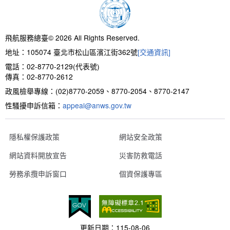
新聞報導
預算與決算書
性別統計
檔案應用服務
陽光法案專區
新進同仁表格填寫
請願之處理結果及訴願之決定
性別宣導及文件下載
學習與分享
廉政熱線
飛航服務總臺© 2026 All Rights Reserved.
地址：105074 臺北市松山區濱江街362號
[交通資訊]
公共工程採購契約
性別平等工作小組及會議紀錄
飛航服務回顧
政風電子報
電話：02-8770-2129(代表號)
傳真：02-8770-2612
支付或接受補助金
檔案相關連結
政風檢舉專線：(02)8770-2059、8770-2054、8770-2147
性騷擾申訴信箱：
對外關係文書
申請閱覽政府資訊或卷宗作業規定
appeal@anws.gov.tw
條約
隱私權保護政策
網站安全政策
網站資料開放宣告
災害防救電話
內部控制制度
勞務承攬申訴窗口
個資保護專區
線上申辦表單下載
飛航服務總臺執行職務安全及衛生防護報告
更新日期：
115-08-06