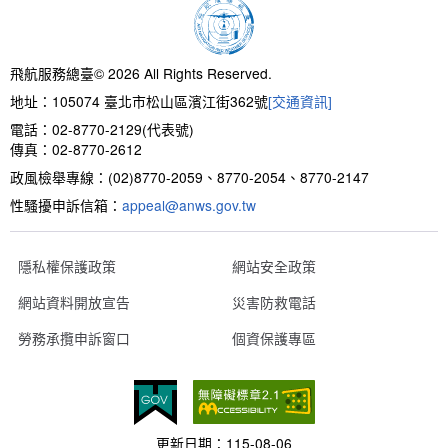
新聞報導
預算與決算書
性別統計
檔案應用服務
陽光法案專區
新進同仁表格填寫
請願之處理結果及訴願之決定
性別宣導及文件下載
學習與分享
廉政熱線
飛航服務總臺© 2026 All Rights Reserved.
地址：105074 臺北市松山區濱江街362號
[交通資訊]
公共工程採購契約
性別平等工作小組及會議紀錄
飛航服務回顧
政風電子報
電話：02-8770-2129(代表號)
傳真：02-8770-2612
支付或接受補助金
檔案相關連結
政風檢舉專線：(02)8770-2059、8770-2054、8770-2147
性騷擾申訴信箱：
對外關係文書
申請閱覽政府資訊或卷宗作業規定
appeal@anws.gov.tw
條約
隱私權保護政策
網站安全政策
網站資料開放宣告
災害防救電話
內部控制制度
勞務承攬申訴窗口
個資保護專區
線上申辦表單下載
飛航服務總臺執行職務安全及衛生防護報告
更新日期：
115-08-06