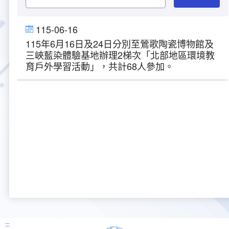
大事紀
航空電子
資料開放
出版品
塔臺園區新建工程專區
服務進化史
服務介紹
意見信箱
參訪申請
115-06-16
115年6月16日及24日分別至鶯歌陶瓷博物館及
五十週年紀念專區
安全管理
常見問答
相關連結
主動公開資訊
服務進化史
服務介紹
總臺長與民有約
氣象資料申辦
氣象報文歷史資料
計畫簡介
三峽藍染體驗基地辦理2梯次「北部地區環境教
育戶外學習活動」，共計68人參加。
如何加入我們
雙語詞彙
為民服務考核專區
五十週年紀念影片
服務進化史
安全管理介紹
民意論壇
航空氣象曙暮光資訊
交通部暨所屬機關
設計概念
法律、法規及行政規則
無障礙服務
性別平等專區
五十週年紀念專刊
安全管理進化史
問卷調查
國內機場
建築工程
行政指導有關文書
提升服務品質執行辦法
檔案管理專區
回顧照片展
無障礙設施
航空公司
塔臺自動化系統
施政計畫
績效業務實施計畫
相關法規
政風園地
近10年活動成果及花絮
辦公室樓層分配圖
飛航服務相關網站
公共藝術設置
業務統計
推行電話禮貌運動實施計畫
CEDAW專區
機關檔案目錄查詢
公共藝術專區
新聞稿
宣導網站
其他
研究報告
執行績效
相關解釋
檔案法令規章
政風宣導
行政作業專區
臺慶茶會照片及花絮
公務出國報告
問卷調查結果
相關連結
檔案年度計畫
廉政會報專區
:::