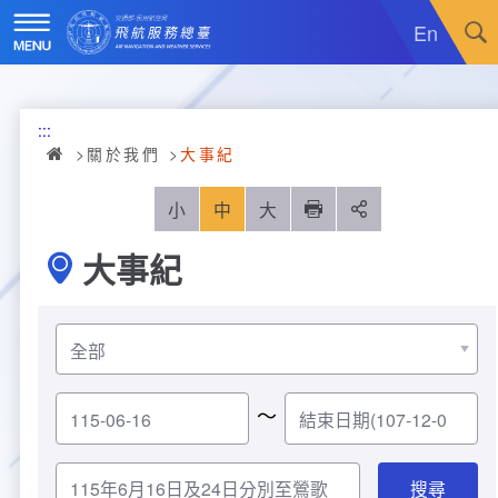
跳
到
En
主
要
內
訊息廣場
容
:::
關於我們
最新消息
關於我們
大事紀
飛航服務
政令宣導
機關簡介
小
中
大
列印
分享
大事紀
重大施政計畫
採購公告
組織沿革
服務範疇
統計資訊
就業資訊
組織架構
飛航管制
重大施政計畫
便民服務
活動訊息
業務職掌
飛航情報
年統計資訊
服務介紹
～
業務宣導
電子相簿
編制及預算員額
航空氣象
月統計資訊
意見交流
服務進化史
服務介紹
管制架次統計
專區服務
RSS訂閱
首長介紹
航空通信
桃園機場航班分時統計
線上申辦
宣導短片
服務進化史
服務介紹
人民陳情