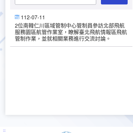
大事紀
航空電子
資料開放
出版品
塔臺園區新建工程專區
服務進化史
服務介紹
意見信箱
參訪申請
112-07-11
2位南韓仁川區域管制中心管制員參訪北部飛航
五十週年紀念專區
安全管理
常見問答
相關連結
主動公開資訊
服務進化史
服務介紹
總臺長與民有約
氣象資料申辦
氣象報文歷史資料
計畫簡介
服務園區航管作業室，瞭解臺北飛航情報區飛航
管制作業，並就相關業務進行交流討論。
如何加入我們
雙語詞彙
為民服務考核專區
五十週年紀念影片
服務進化史
安全管理介紹
民意論壇
航空氣象曙暮光資訊
交通部暨所屬機關
設計概念
法律、法規及行政規則
無障礙服務
性別平等專區
五十週年紀念專刊
安全管理進化史
問卷調查
國內機場
建築工程
行政指導有關文書
提升服務品質執行辦法
檔案管理專區
回顧照片展
無障礙設施
航空公司
塔臺自動化系統
施政計畫
績效業務實施計畫
相關法規
政風園地
近10年活動成果及花絮
辦公室樓層分配圖
飛航服務相關網站
公共藝術設置
業務統計
推行電話禮貌運動實施計畫
CEDAW專區
機關檔案目錄查詢
公共藝術專區
新聞稿
宣導網站
其他
研究報告
執行績效
相關解釋
檔案法令規章
政風宣導
行政作業專區
臺慶茶會照片及花絮
公務出國報告
問卷調查結果
相關連結
檔案年度計畫
廉政會報專區
:::