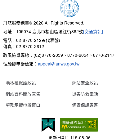
新聞報導
預算與決算書
性別統計
檔案應用服務
陽光法案專區
新進同仁表格填寫
請願之處理結果及訴願之決定
性別宣導及文件下載
學習與分享
廉政熱線
飛航服務總臺© 2026 All Rights Reserved.
地址：105074 臺北市松山區濱江街362號
[交通資訊]
公共工程採購契約
性別平等工作小組及會議紀錄
飛航服務回顧
政風電子報
電話：02-8770-2129(代表號)
傳真：02-8770-2612
支付或接受補助金
檔案相關連結
政風檢舉專線：(02)8770-2059、8770-2054、8770-2147
性騷擾申訴信箱：
對外關係文書
申請閱覽政府資訊或卷宗作業規定
appeal@anws.gov.tw
條約
隱私權保護政策
網站安全政策
網站資料開放宣告
災害防救電話
內部控制制度
勞務承攬申訴窗口
個資保護專區
線上申辦表單下載
飛航服務總臺執行職務安全及衛生防護報告
更新日期：
115-08-06