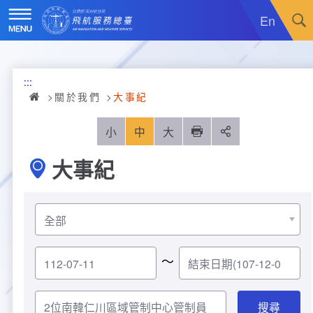
跳
到
En
主
要
內
訊息廣場
容
:::
關於我們
最新消息
關於我們
大事紀
飛航服務
政令宣導
機關簡介
小
中
大
列印
分享
大事紀
重大施政計畫
採購公告
組織沿革
服務範疇
統計資訊
就業資訊
組織架構
飛航管制
重大施政計畫
便民服務
活動訊息
業務職掌
飛航情報
年統計資訊
服務介紹
～
業務宣導
電子相簿
編制及預算員額
航空氣象
月統計資訊
意見交流
服務進化史
服務介紹
管制架次統計
專區服務
RSS訂閱
首長介紹
航空通信
桃園機場航班分時統計
線上申辦
宣導短片
服務進化史
服務介紹
人民陳情