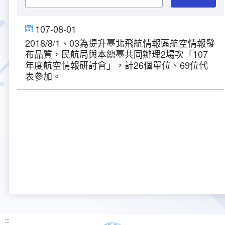
大事紀
航空電子
資料開放
出版品
塔臺園區新建工程專區
服務進化史
服務介紹
意見信箱
參訪申請
107-08-01
2018/8/1、03為提升臺北飛航情報區航空情報發
五十週年紀念專區
安全管理
常見問答
相關連結
主動公開資訊
服務進化史
服務介紹
總臺長與民有約
氣象資料申辦
氣象報文歷史資料
計畫簡介
布品質，民航局與本總臺共同辦理2場次「107
年度航空情報研討會」，計26個單位、69位代
如何加入我們
雙語詞彙
為民服務考核專區
五十週年紀念影片
服務進化史
安全管理介紹
民意論壇
航空氣象曙暮光資訊
交通部暨所屬機關
設計概念
法律、法規及行政規則
表參加。
無障礙服務
性別平等專區
五十週年紀念專刊
安全管理進化史
問卷調查
國內機場
建築工程
行政指導有關文書
提升服務品質執行辦法
檔案管理專區
回顧照片展
無障礙設施
航空公司
塔臺自動化系統
施政計畫
績效業務實施計畫
相關法規
政風園地
近10年活動成果及花絮
辦公室樓層分配圖
飛航服務相關網站
公共藝術設置
業務統計
推行電話禮貌運動實施計畫
CEDAW專區
機關檔案目錄查詢
公共藝術專區
新聞稿
宣導網站
其他
研究報告
執行績效
相關解釋
檔案法令規章
政風宣導
行政作業專區
臺慶茶會照片及花絮
公務出國報告
問卷調查結果
相關連結
檔案年度計畫
廉政會報專區
:::