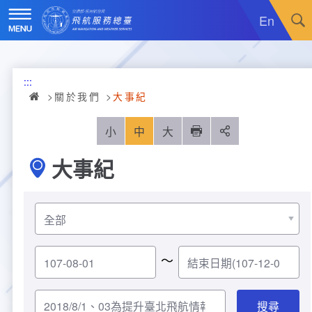
跳
到
En
主
要
內
訊息廣場
容
:::
關於我們
最新消息
關於我們
大事紀
飛航服務
政令宣導
機關簡介
小
中
大
列印
分享
大事紀
重大施政計畫
採購公告
組織沿革
服務範疇
統計資訊
就業資訊
組織架構
飛航管制
重大施政計畫
便民服務
活動訊息
業務職掌
飛航情報
年統計資訊
服務介紹
～
業務宣導
電子相簿
編制及預算員額
航空氣象
月統計資訊
意見交流
服務進化史
服務介紹
管制架次統計
專區服務
RSS訂閱
首長介紹
航空通信
桃園機場航班分時統計
線上申辦
宣導短片
服務進化史
服務介紹
人民陳情