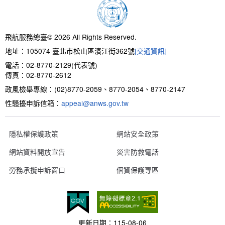
新聞報導
預算與決算書
性別統計
檔案應用服務
陽光法案專區
新進同仁表格填寫
請願之處理結果及訴願之決定
性別宣導及文件下載
學習與分享
廉政熱線
飛航服務總臺© 2026 All Rights Reserved.
地址：105074 臺北市松山區濱江街362號
[交通資訊]
公共工程採購契約
性別平等工作小組及會議紀錄
飛航服務回顧
政風電子報
電話：02-8770-2129(代表號)
傳真：02-8770-2612
支付或接受補助金
檔案相關連結
政風檢舉專線：(02)8770-2059、8770-2054、8770-2147
性騷擾申訴信箱：
對外關係文書
申請閱覽政府資訊或卷宗作業規定
appeal@anws.gov.tw
條約
隱私權保護政策
網站安全政策
網站資料開放宣告
災害防救電話
內部控制制度
勞務承攬申訴窗口
個資保護專區
線上申辦表單下載
飛航服務總臺執行職務安全及衛生防護報告
更新日期：
115-08-06