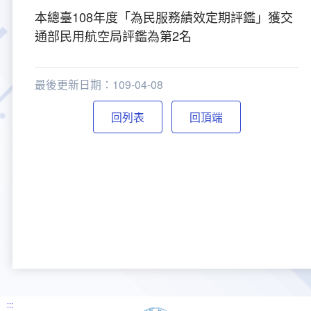
本總臺108年度「為民服務績效定期評鑑」獲交
大事紀
航空電子
資料開放
出版品
塔臺園區新建工程專區
服務進化史
服務介紹
意見信箱
參訪申請
通部民用航空局評鑑為第2名
五十週年紀念專區
安全管理
常見問答
相關連結
主動公開資訊
服務進化史
服務介紹
總臺長與民有約
氣象資料申辦
氣象報文歷史資料
計畫簡介
最後更新日期：109-04-08
如何加入我們
雙語詞彙
為民服務考核專區
五十週年紀念影片
服務進化史
安全管理介紹
民意論壇
航空氣象曙暮光資訊
交通部暨所屬機關
設計概念
法律、法規及行政規則
回頂端
無障礙服務
性別平等專區
五十週年紀念專刊
安全管理進化史
問卷調查
國內機場
建築工程
行政指導有關文書
提升服務品質執行辦法
檔案管理專區
回顧照片展
無障礙設施
航空公司
塔臺自動化系統
施政計畫
績效業務實施計畫
相關法規
政風園地
近10年活動成果及花絮
辦公室樓層分配圖
飛航服務相關網站
公共藝術設置
業務統計
推行電話禮貌運動實施計畫
CEDAW專區
機關檔案目錄查詢
公共藝術專區
新聞稿
宣導網站
其他
研究報告
執行績效
相關解釋
檔案法令規章
政風宣導
行政作業專區
臺慶茶會照片及花絮
公務出國報告
問卷調查結果
相關連結
檔案年度計畫
廉政會報專區
:::