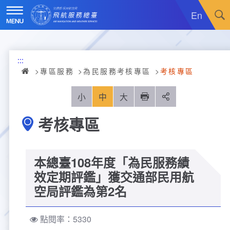
跳
到
En
主
要
內
訊息廣場
容
:::
關於我們
最新消息
專區服務
為民服務考核專區
考核專區
飛航服務
政令宣導
機關簡介
小
中
大
列印
分享
考核專區
重大施政計畫
採購公告
組織沿革
服務範疇
統計資訊
就業資訊
組織架構
飛航管制
重大施政計畫
本總臺108年度「為民服務績
便民服務
活動訊息
業務職掌
飛航情報
年統計資訊
服務介紹
效定期評鑑」獲交通部民用航
空局評鑑為第2名
業務宣導
電子相簿
編制及預算員額
航空氣象
月統計資訊
意見交流
服務進化史
服務介紹
管制架次統計
點閱率：5330
專區服務
RSS訂閱
首長介紹
航空通信
桃園機場航班分時統計
線上申辦
宣導短片
服務進化史
服務介紹
人民陳情