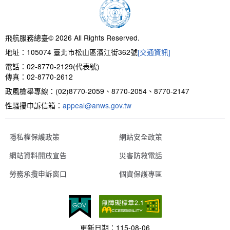
新聞報導
預算與決算書
性別統計
檔案應用服務
陽光法案專區
新進同仁表格填寫
請願之處理結果及訴願之決定
性別宣導及文件下載
學習與分享
廉政熱線
飛航服務總臺© 2026 All Rights Reserved.
地址：105074 臺北市松山區濱江街362號
[交通資訊]
公共工程採購契約
性別平等工作小組及會議紀錄
飛航服務回顧
政風電子報
電話：02-8770-2129(代表號)
傳真：02-8770-2612
支付或接受補助金
檔案相關連結
政風檢舉專線：(02)8770-2059、8770-2054、8770-2147
性騷擾申訴信箱：
對外關係文書
申請閱覽政府資訊或卷宗作業規定
appeal@anws.gov.tw
條約
隱私權保護政策
網站安全政策
網站資料開放宣告
災害防救電話
內部控制制度
勞務承攬申訴窗口
個資保護專區
線上申辦表單下載
飛航服務總臺執行職務安全及衛生防護報告
更新日期：
115-08-06