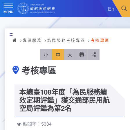
跳
到
En
主
要
內
訊息廣場
容
:::
關於我們
最新消息
專區服務
為民服務考核專區
考核專區
飛航服務
政令宣導
機關簡介
小
中
大
列印
分享
考核專區
重大施政計畫
採購公告
組織沿革
服務範疇
統計資訊
就業資訊
組織架構
飛航管制
重大施政計畫
本總臺108年度「為民服務績
便民服務
活動訊息
業務職掌
飛航情報
年統計資訊
服務介紹
效定期評鑑」獲交通部民用航
空局評鑑為第2名
業務宣導
電子相簿
編制及預算員額
航空氣象
月統計資訊
意見交流
服務進化史
服務介紹
管制架次統計
點閱率：5334
專區服務
RSS訂閱
首長介紹
航空通信
桃園機場航班分時統計
線上申辦
宣導短片
服務進化史
服務介紹
人民陳情