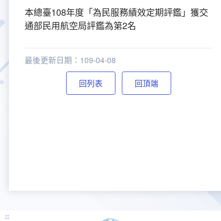
本總臺108年度「為民服務績效定期評鑑」獲交
大事紀
航空電子
資料開放
出版品
塔臺園區新建工程專區
服務進化史
服務介紹
意見信箱
參訪申請
通部民用航空局評鑑為第2名
五十週年紀念專區
安全管理
常見問答
相關連結
主動公開資訊
服務進化史
服務介紹
總臺長與民有約
氣象資料申辦
氣象報文歷史資料
計畫簡介
最後更新日期：109-04-08
如何加入我們
雙語詞彙
為民服務考核專區
五十週年紀念影片
服務進化史
安全管理介紹
民意論壇
航空氣象曙暮光資訊
交通部暨所屬機關
設計概念
法律、法規及行政規則
回頂端
無障礙服務
性別平等專區
五十週年紀念專刊
安全管理進化史
問卷調查
國內機場
建築工程
行政指導有關文書
提升服務品質執行辦法
檔案管理專區
回顧照片展
無障礙設施
航空公司
塔臺自動化系統
施政計畫
績效業務實施計畫
相關法規
政風園地
近10年活動成果及花絮
辦公室樓層分配圖
飛航服務相關網站
公共藝術設置
業務統計
推行電話禮貌運動實施計畫
CEDAW專區
機關檔案目錄查詢
公共藝術專區
新聞稿
宣導網站
其他
研究報告
執行績效
相關解釋
檔案法令規章
政風宣導
行政作業專區
臺慶茶會照片及花絮
公務出國報告
問卷調查結果
相關連結
檔案年度計畫
廉政會報專區
:::