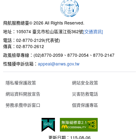
新聞報導
預算與決算書
性別統計
檔案應用服務
陽光法案專區
新進同仁表格填寫
請願之處理結果及訴願之決定
性別宣導及文件下載
學習與分享
廉政熱線
飛航服務總臺© 2026 All Rights Reserved.
地址：105074 臺北市松山區濱江街362號
[交通資訊]
公共工程採購契約
性別平等工作小組及會議紀錄
飛航服務回顧
政風電子報
電話：02-8770-2129(代表號)
傳真：02-8770-2612
支付或接受補助金
檔案相關連結
政風檢舉專線：(02)8770-2059、8770-2054、8770-2147
性騷擾申訴信箱：
對外關係文書
申請閱覽政府資訊或卷宗作業規定
appeal@anws.gov.tw
條約
隱私權保護政策
網站安全政策
網站資料開放宣告
災害防救電話
內部控制制度
勞務承攬申訴窗口
個資保護專區
線上申辦表單下載
飛航服務總臺執行職務安全及衛生防護報告
更新日期：
115-08-06