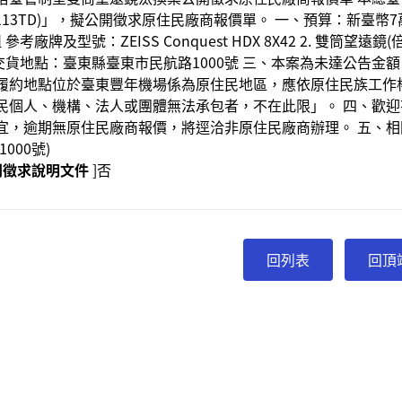
2KH113TD)」，擬公開徵求原住民廠商報價單。 一、預算：新臺幣7
組 參考廠牌及型號：ZEISS Conquest HDX 8X42 2. 雙筒望遠
2 3. 交貨地點：臺東縣臺東市民航路1000號 三、本案為未達公告
履約地點位於臺東豐年機場係為原住民地區，應依原住民族工作權
民個人、機構、法人或團體無法承包者，不在此限」。 四、歡迎有
宜，逾期無原住民廠商報價，將逕洽非原住民廠商辦理。 五、相關細
000號)
開徵求說明文件
]否
回頂