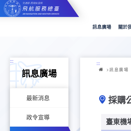
跳
到
主
要
內
訊息廣場
關於
容
:::
:::
訊息廣場
訊息廣場
採購
最新消息
政令宣導
臺東機