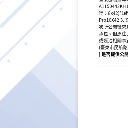
A115044
徑：8x42)*1
Pro10X4
次所公開徵求
承包。但原住
或逕洽相關事
(臺東市民航路1
[
是否提供公