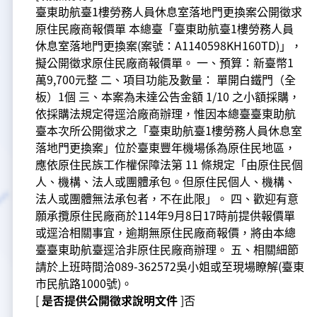
新聞報導
預算與決算書
性別統計
檔案應用服務
陽光法案專區
新進同仁表格填寫
臺東助航臺1樓勞務人員休息室落地門更換案公開徵求
原住民廠商報價單 本總臺「臺東助航臺1樓勞務人員
請願之處理結果及訴願之決定
性別宣導及文件下載
學習與分享
廉政熱線
休息室落地門更換案(案號：A1140598KH160TD)」，
擬公開徵求原住民廠商報價單。 一、預算：新臺幣1
公共工程採購契約
性別平等工作小組及會議紀錄
飛航服務回顧
政風電子報
萬9,700元整 二、項目功能及數量： 單開白鐵門（全
板）1個 三、本案為未達公告金額 1/10 之小額採購，
支付或接受補助金
檔案相關連結
依採購法規定得逕洽廠商辦理，惟因本總臺臺東助航
臺本次所公開徵求之「臺東助航臺1樓勞務人員休息室
對外關係文書
申請閱覽政府資訊或卷宗作業規定
落地門更換案」位於臺東豐年機場係為原住民地區，
應依原住民族工作權保障法第 11 條規定「由原住民個
人、機構、法人或團體承包。但原住民個人、機構、
條約
法人或團體無法承包者，不在此限」。 四、歡迎有意
願承攬原住民廠商於114年9月8日17時前提供報價單
內部控制制度
或逕洽相關事宜，逾期無原住民廠商報價，將由本總
臺臺東助航臺逕洽非原住民廠商辦理。 五、相關細節
線上申辦表單下載
請於上班時間洽089-362572吳小姐或至現場瞭解(臺東
市民航路1000號)。
飛航服務總臺執行職務安全及衛生防護報告
[
是否提供公開徵求說明文件
]否