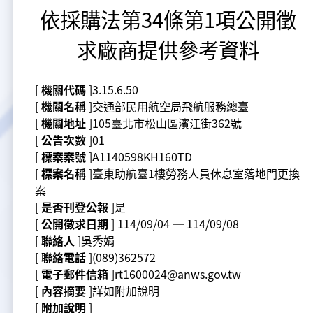
依採購法第34條第1項公開徵
大事紀
航空電子
資料開放
出版品
塔臺園區新建工程專區
服務進化史
服務介紹
意見信箱
參訪申請
求廠商提供參考資料
五十週年紀念專區
安全管理
常見問答
相關連結
主動公開資訊
服務進化史
服務介紹
總臺長與民有約
氣象資料申辦
氣象報文歷史資料
計畫簡介
[
機關代碼
]3.15.6.50
如何加入我們
雙語詞彙
為民服務考核專區
五十週年紀念影片
服務進化史
安全管理介紹
民意論壇
航空氣象曙暮光資訊
交通部暨所屬機關
設計概念
法律、法規及行政規則
[
機關名稱
]交通部民用航空局飛航服務總臺
[
機關地址
]105臺北市松山區濱江街362號
無障礙服務
性別平等專區
五十週年紀念專刊
安全管理進化史
問卷調查
國內機場
建築工程
行政指導有關文書
提升服務品質執行辦法
[
公告次數
]01
[
標案案號
]A1140598KH160TD
檔案管理專區
回顧照片展
無障礙設施
航空公司
塔臺自動化系統
施政計畫
績效業務實施計畫
相關法規
[
標案名稱
]臺東助航臺1樓勞務人員休息室落地門更換
案
[
是否刊登公報
]是
政風園地
近10年活動成果及花絮
辦公室樓層分配圖
飛航服務相關網站
公共藝術設置
業務統計
推行電話禮貌運動實施計畫
CEDAW專區
機關檔案目錄查詢
[
公開徵求日期
] 114/09/04 ─ 114/09/08
[
聯絡人
]吳秀娟
公共藝術專區
新聞稿
宣導網站
其他
研究報告
執行績效
相關解釋
檔案法令規章
政風宣導
[
聯絡電話
](089)362572
[
電子郵件信箱
]rt1600024@anws.gov.tw
行政作業專區
臺慶茶會照片及花絮
公務出國報告
問卷調查結果
相關連結
檔案年度計畫
廉政會報專區
[
內容摘要
]詳如附加說明
[
附加說明
]