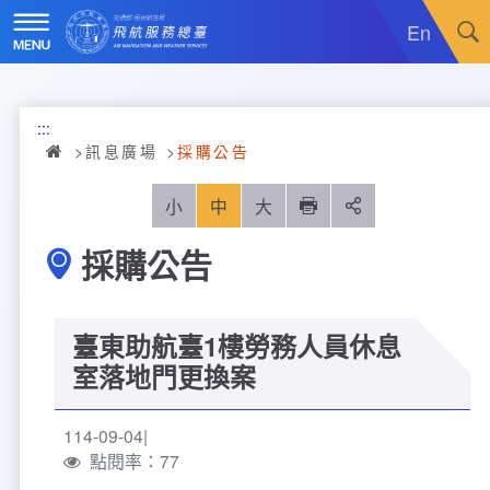
跳
到
En
主
要
內
訊息廣場
容
:::
關於我們
最新消息
訊息廣場
採購公告
飛航服務
政令宣導
機關簡介
小
中
大
列印
分享
採購公告
重大施政計畫
採購公告
組織沿革
服務範疇
統計資訊
就業資訊
組織架構
飛航管制
重大施政計畫
臺東助航臺1樓勞務人員休息
便民服務
活動訊息
業務職掌
飛航情報
年統計資訊
服務介紹
室落地門更換案
業務宣導
電子相簿
編制及預算員額
航空氣象
月統計資訊
意見交流
服務進化史
服務介紹
管制架次統計
114-09-04
點閱率：77
專區服務
RSS訂閱
首長介紹
航空通信
桃園機場航班分時統計
線上申辦
宣導短片
服務進化史
服務介紹
人民陳情