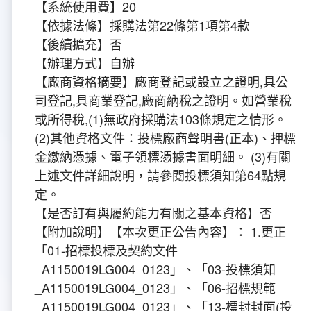
【系統使用費】20
【依據法條】採購法第22條第1項第4款
【後續擴充】否
【辦理方式】自辦
【廠商資格摘要】廠商登記或設立之證明,具公
司登記,具商業登記,廠商納稅之證明。如營業稅
或所得稅,(1)無政府採購法103條規定之情形。
(2)其他資格文件：投標廠商聲明書(正本)、押標
金繳納憑據、電子領標憑據書面明細。 (3)有關
上述文件詳細說明，請參閱投標須知第64點規
定。
【是否訂有與履約能力有關之基本資格】否
【附加說明】【本次更正公告內容】： 1.更正
「01-招標投標及契約文件
_A1150019LG004_0123」、「03-投標須知
_A1150019LG004_0123」、「06-招標規範
_A1150019LG004_0123」、「13-標封封面(投