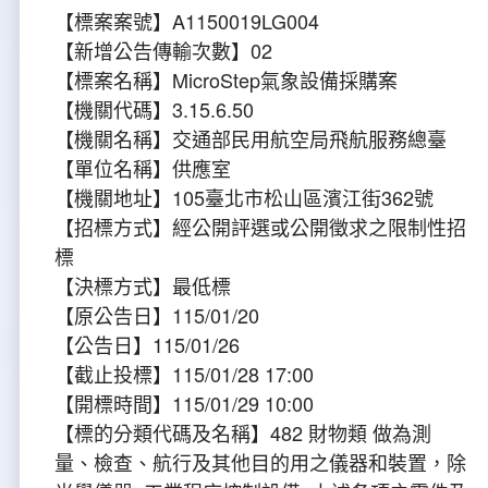
【標案案號】A1150019LG004
大事紀
航空電子
資料開放
出版品
塔臺園區新建工程專區
服務進化史
服務介紹
意見信箱
參訪申請
【新增公告傳輸次數】02
【標案名稱】MicroStep氣象設備採購案
五十週年紀念專區
安全管理
常見問答
相關連結
主動公開資訊
服務進化史
服務介紹
總臺長與民有約
氣象資料申辦
氣象報文歷史資料
計畫簡介
【機關代碼】3.15.6.50
【機關名稱】交通部民用航空局飛航服務總臺
如何加入我們
雙語詞彙
為民服務考核專區
五十週年紀念影片
服務進化史
安全管理介紹
民意論壇
航空氣象曙暮光資訊
交通部暨所屬機關
設計概念
法律、法規及行政規則
【單位名稱】供應室
【機關地址】105臺北市松山區濱江街362號
無障礙服務
性別平等專區
五十週年紀念專刊
安全管理進化史
問卷調查
國內機場
建築工程
行政指導有關文書
提升服務品質執行辦法
【招標方式】經公開評選或公開徵求之限制性招
標
檔案管理專區
回顧照片展
無障礙設施
航空公司
塔臺自動化系統
施政計畫
績效業務實施計畫
相關法規
【決標方式】最低標
【原公告日】115/01/20
政風園地
近10年活動成果及花絮
辦公室樓層分配圖
飛航服務相關網站
公共藝術設置
業務統計
推行電話禮貌運動實施計畫
CEDAW專區
機關檔案目錄查詢
【公告日】115/01/26
【截止投標】115/01/28 17:00
公共藝術專區
新聞稿
宣導網站
其他
研究報告
執行績效
相關解釋
檔案法令規章
政風宣導
【開標時間】115/01/29 10:00
【標的分類代碼及名稱】482 財物類 做為測
行政作業專區
臺慶茶會照片及花絮
公務出國報告
問卷調查結果
相關連結
檔案年度計畫
廉政會報專區
量、檢查、航行及其他目的用之儀器和裝置，除