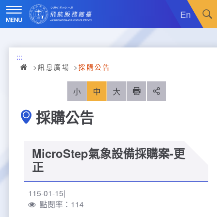
跳
到
En
主
要
內
訊息廣場
容
:::
關於我們
最新消息
訊息廣場
採購公告
飛航服務
政令宣導
機關簡介
小
中
大
列印
分享
採購公告
重大施政計畫
採購公告
組織沿革
服務範疇
統計資訊
就業資訊
組織架構
飛航管制
重大施政計畫
MicroStep氣象設備採購案-更
便民服務
活動訊息
業務職掌
飛航情報
年統計資訊
服務介紹
正
業務宣導
電子相簿
編制及預算員額
航空氣象
月統計資訊
意見交流
服務進化史
服務介紹
管制架次統計
115-01-15
點閱率：114
專區服務
RSS訂閱
首長介紹
航空通信
桃園機場航班分時統計
線上申辦
宣導短片
服務進化史
服務介紹
人民陳情