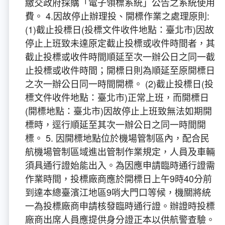
繳交政府採購「電子領標系統」公告之系統使用
費。 4.因故停止辦理投、開標作業之處理原則:
(1)截止投標日(投標文件收件地點：臺北市)因故
停止上班致未達原定截止投標或收件時間者，其
截止投標或收件時間順延至次一辦公日之同一截
止投標或收件時間；開標日則為順延至原開標日
之次一辦公日同一時間開標。 (2)截止投標日(投
標文件收件地點：臺北市)正常上班，而開標日
(開標地點：臺北市)因故停止上班致無法如期開
標時，逕行順延至其次一辦公日之同一時間開
標。 5. 因開標地點位於機場管制區內，配合民
航機場管制區域進出管制作業規定，人員及車輛
須具通行證始能出入。為因應申請臨時通行證需
作業時間，投標廠商應於開標日上午9時40分前
到達本總臺濱江地區9哨大門口等候，機關將統
一為投標廠商申請核發臨時通行證。辦證時投標
廠商出席人員應提供身分證正本以供航警查驗。