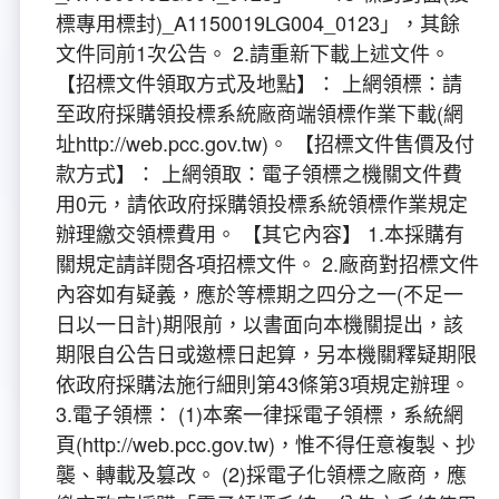
標專用標封)_A1150019LG004_0123」，其餘
文件同前1次公告。 2.請重新下載上述文件。
【招標文件領取方式及地點】： 上網領標：請
至政府採購領投標系統廠商端領標作業下載(網
址http://web.pcc.gov.tw)。 【招標文件售價及付
款方式】： 上網領取：電子領標之機關文件費
用0元，請依政府採購領投標系統領標作業規定
辦理繳交領標費用。 【其它內容】 1.本採購有
關規定請詳閱各項招標文件。 2.廠商對招標文件
內容如有疑義，應於等標期之四分之一(不足一
日以一日計)期限前，以書面向本機關提出，該
期限自公告日或邀標日起算，另本機關釋疑期限
依政府採購法施行細則第43條第3項規定辦理。
3.電子領標： (1)本案一律採電子領標，系統網
頁(http://web.pcc.gov.tw)，惟不得任意複製、抄
襲、轉載及篡改。 (2)採電子化領標之廠商，應