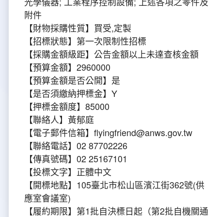
光學儀器; 工業程序控制設備; 上述各項之零件及
新聞報導
預算與決算書
性別統計
檔案應用服務
陽光法案專區
新進同仁表格填寫
附件
請願之處理結果及訴願之決定
性別宣導及文件下載
學習與分享
廉政熱線
【財物採購性質】買受,定製
【招標狀態】第一次限制性招標
公共工程採購契約
性別平等工作小組及會議紀錄
飛航服務回顧
政風電子報
【採購金額級距】公告金額以上未達查核金額
【預算金額】2960000
支付或接受補助金
檔案相關連結
【預算金額是否公開】是
【是否須繳納押標金】Y
對外關係文書
申請閱覽政府資訊或卷宗作業規定
【押標金額度】85000
【聯絡人】黃郁庭
條約
【電子郵件信箱】flyingfriend@anws.gov.tw
【聯絡電話】02 87702226
內部控制制度
【傳真號碼】02 25167101
【投標文字】正體中文
線上申辦表單下載
【開標地點】105臺北市松山區濱江街362號(供
應室會議室)
飛航服務總臺執行職務安全及衛生防護報告
【履約期限】第1批自決標日起（第2批自機關通