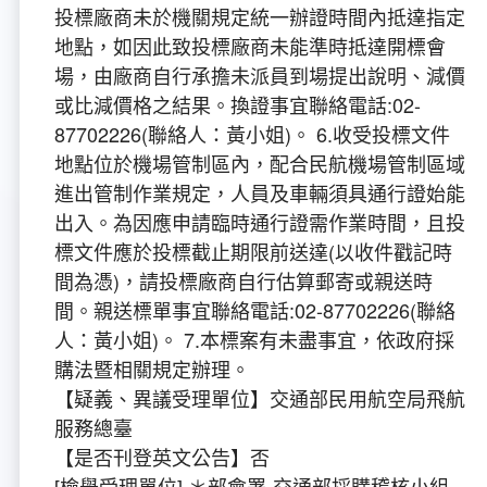
投標廠商未於機關規定統一辦證時間內抵達指定
地點，如因此致投標廠商未能準時抵達開標會
場，由廠商自行承擔未派員到場提出說明、減價
或比減價格之結果。換證事宜聯絡電話:02-
87702226(聯絡人：黃小姐)。 6.收受投標文件
地點位於機場管制區內，配合民航機場管制區域
進出管制作業規定，人員及車輛須具通行證始能
出入。為因應申請臨時通行證需作業時間，且投
標文件應於投標截止期限前送達(以收件戳記時
間為憑)，請投標廠商自行估算郵寄或親送時
間。親送標單事宜聯絡電話:02-87702226(聯絡
人：黃小姐)。 7.本標案有未盡事宜，依政府採
購法暨相關規定辦理。
【疑義、異議受理單位】交通部民用航空局飛航
服務總臺
【是否刊登英文公告】否
[檢舉受理單位] ＊部會署-交通部採購稽核小組