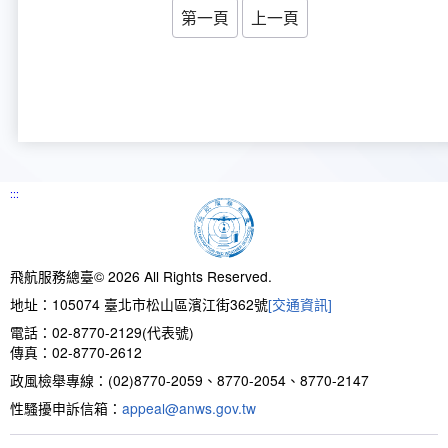
新聞報導
預算與決算書
性別統計
檔案應用服務
陽光法案專區
新進同仁表格填寫
第一頁
上一頁
請願之處理結果及訴願之決定
性別宣導及文件下載
學習與分享
廉政熱線
公共工程採購契約
性別平等工作小組及會議紀錄
飛航服務回顧
政風電子報
支付或接受補助金
檔案相關連結
:::
對外關係文書
申請閱覽政府資訊或卷宗作業規定
條約
飛航服務總臺© 2026 All Rights Reserved.
地址：105074 臺北市松山區濱江街362號
[交通資訊]
內部控制制度
電話：02-8770-2129(代表號)
傳真：02-8770-2612
線上申辦表單下載
政風檢舉專線：(02)8770-2059、8770-2054、8770-2147
性騷擾申訴信箱：
appeal@anws.gov.tw
飛航服務總臺執行職務安全及衛生防護報告