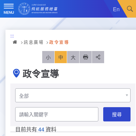
跳
到
En
主
要
內
訊息廣場
容
:::
關於我們
最新消息
訊息廣場
政令宣導
飛航服務
政令宣導
機關簡介
小
中
大
列印
分享
政令宣導
重大施政計畫
採購公告
組織沿革
服務範疇
統計資訊
就業資訊
組織架構
飛航管制
重大施政計畫
分
類
名
便民服務
活動訊息
業務職掌
飛航情報
年統計資訊
服務介紹
稱
請
輸
業務宣導
電子相簿
編制及預算員額
航空氣象
月統計資訊
意見交流
服務進化史
服務介紹
管制架次統計
入
關
目前共有
44
資料
鍵
專區服務
RSS訂閱
首長介紹
航空通信
桃園機場航班分時統計
線上申辦
宣導短片
服務進化史
服務介紹
人民陳情
最