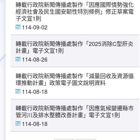
字
新
轉載行政院新聞傳播處製作「因應國際情勢強化
消
經濟社會及民生國安韌性特別條例」修正草案電
大事紀
航空電子
資料開放
出版品
塔臺園區新建工程專區
服務進化史
服務介紹
意見信箱
參訪申請
息-
子文宣1則
列
表
114-09-02
五十週年紀念專區
安全管理
常見問答
相關連結
主動公開資訊
服務進化史
服務介紹
總臺長與民有約
氣象資料申辦
氣象報文歷史資料
計畫簡介
轉載行政院新聞傳播處製作「2025消除C型肝炎
如何加入我們
雙語詞彙
為民服務考核專區
五十週年紀念影片
服務進化史
安全管理介紹
民意論壇
航空氣象曙暮光資訊
交通部暨所屬機關
設計概念
法律、法規及行政規則
計畫」電子文宣1則
114-08-26
無障礙服務
性別平等專區
五十週年紀念專刊
安全管理進化史
問卷調查
國內機場
建築工程
行政指導有關文書
提升服務品質執行辦法
轉載行政院新聞傳播處製作「減量回收及資源循
檔案管理專區
回顧照片展
無障礙設施
航空公司
塔臺自動化系統
施政計畫
績效業務實施計畫
相關法規
環推動計畫」政策電子圖文說明資料
114-08-18
政風園地
近10年活動成果及花絮
辦公室樓層分配圖
飛航服務相關網站
公共藝術設置
業務統計
推行電話禮貌運動實施計畫
CEDAW專區
機關檔案目錄查詢
轉載行政院新聞傳播處製作「因應氣候變遷縣市
公共藝術專區
新聞稿
宣導網站
其他
研究報告
執行績效
相關解釋
檔案法令規章
政風宣導
管河川及排水整體改善計畫」電子文宣1則
114-08-18
行政作業專區
臺慶茶會照片及花絮
公務出國報告
問卷調查結果
相關連結
檔案年度計畫
廉政會報專區