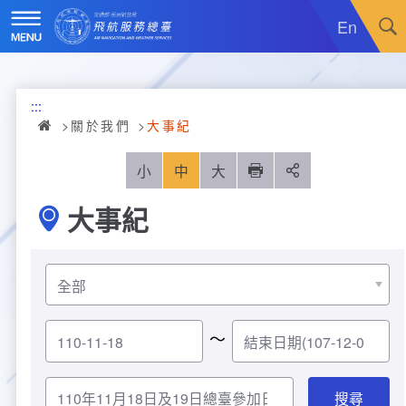
跳
到
En
主
要
內
訊息廣場
容
:::
關於我們
最新消息
關於我們
大事紀
飛航服務
政令宣導
機關簡介
小
中
大
列印
分享
大事紀
重大施政計畫
採購公告
組織沿革
服務範疇
統計資訊
就業資訊
組織架構
飛航管制
重大施政計畫
便民服務
活動訊息
業務職掌
飛航情報
年統計資訊
服務介紹
～
業務宣導
電子相簿
編制及預算員額
航空氣象
月統計資訊
意見交流
服務進化史
服務介紹
管制架次統計
專區服務
RSS訂閱
首長介紹
航空通信
桃園機場航班分時統計
線上申辦
宣導短片
服務進化史
服務介紹
人民陳情