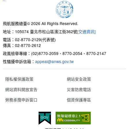
新聞報導
預算與決算書
性別統計
檔案應用服務
陽光法案專區
新進同仁表格填寫
請願之處理結果及訴願之決定
性別宣導及文件下載
學習與分享
廉政熱線
飛航服務總臺© 2026 All Rights Reserved.
公共工程採購契約
性別平等工作小組及會議紀錄
飛航服務回顧
政風電子報
地址：105074 臺北市松山區濱江街362號
[交通資訊]
電話：02-8770-2129(代表號)
支付或接受補助金
檔案相關連結
傳真：02-8770-2612
政風檢舉專線：(02)8770-2059、8770-2054、8770-2147
對外關係文書
申請閱覽政府資訊或卷宗作業規定
性騷擾申訴信箱：
appeal@anws.gov.tw
條約
隱私權保護政策
網站安全政策
內部控制制度
網站資料開放宣告
災害防救電話
勞務承攬申訴窗口
個資保護專區
線上申辦表單下載
飛航服務總臺執行職務安全及衛生防護報告