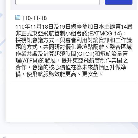
大事紀
航空電子
資料開放
出版品
塔臺園區新建工程專區
服務進化史
服務介紹
意見信箱
參訪申請
110-11-18
110年11月18日及19日總臺參加日本主辦第14屆
五十週年紀念專區
安全管理
常見問答
相關連結
主動公開資訊
服務進化史
服務介紹
總臺長與民有約
氣象資料申辦
氣象報文歷史資料
計畫簡介
非正式東亞飛航管制小組會議(EATMCG 14)，
採視訊會議方式，與會者利用討論資訊和工作議
如何加入我們
雙語詞彙
為民服務考核專區
五十週年紀念影片
服務進化史
安全管理介紹
民意論壇
航空氣象曙暮光資訊
交通部暨所屬機關
設計概念
法律、法規及行政規則
題的方式，共同研討優化邊境點隔離、整合區域
作業共識及計算起飛時間(CTOT)和飛航流量管
理(ATFM)的發展，提升東亞飛航管制作業間之
無障礙服務
性別平等專區
五十週年紀念專刊
安全管理進化史
問卷調查
國內機場
建築工程
行政指導有關文書
提升服務品質執行辦法
合作，會議的核心價值在為未來航情回升做準
備，使飛航服務效能更高、更安全。
檔案管理專區
回顧照片展
無障礙設施
航空公司
塔臺自動化系統
施政計畫
績效業務實施計畫
相關法規
政風園地
近10年活動成果及花絮
辦公室樓層分配圖
飛航服務相關網站
公共藝術設置
業務統計
推行電話禮貌運動實施計畫
CEDAW專區
機關檔案目錄查詢
公共藝術專區
新聞稿
宣導網站
其他
研究報告
執行績效
相關解釋
檔案法令規章
政風宣導
行政作業專區
臺慶茶會照片及花絮
公務出國報告
問卷調查結果
相關連結
檔案年度計畫
廉政會報專區
:::