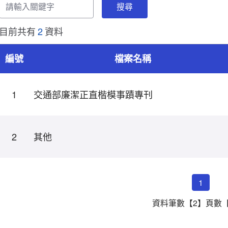
輸
入
關
目前共有
2
資料
鍵
字
編號
檔案名稱
檔
案
1
交通部廉潔正直楷模事蹟專刊
下
列
分
類-
2
其他
列
表
1
資料筆數【2】頁數【