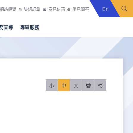
En
網站導覽
雙語詞彙
意見信箱
常見問答
務宣導
專區服務
小
中
大
列印
分享