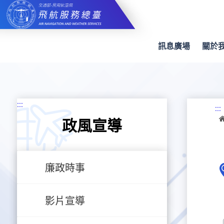
跳
到
主
要
內
訊息廣場
關於
容
:::
:::
政風宣導
廉政時事
影片宣導