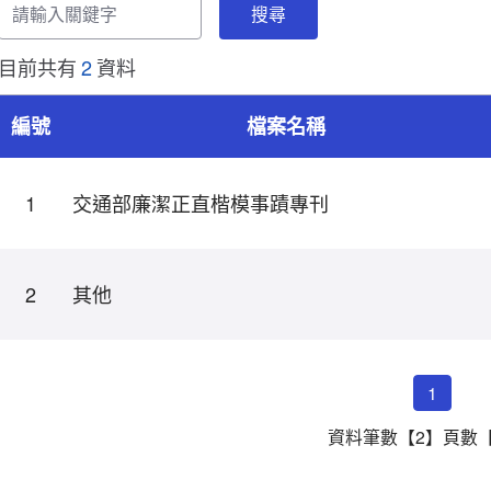
輸
入
關
目前共有
2
資料
鍵
字
編號
檔案名稱
檔
案
1
交通部廉潔正直楷模事蹟專刊
下
列
分
類-
2
其他
列
表
1
資料筆數【2】頁數【