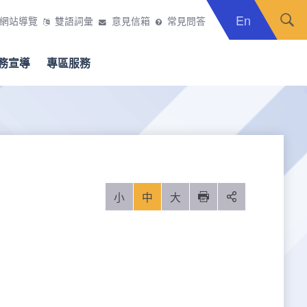
En
網站導覽
雙語詞彙
意見信箱
常見問答
務宣導
專區服務
小
中
大
列印
分享