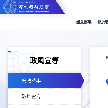
跳
到
主
要
內
訊息廣場
關於
容
:::
:::
政風宣導
廉政時事
影片宣導