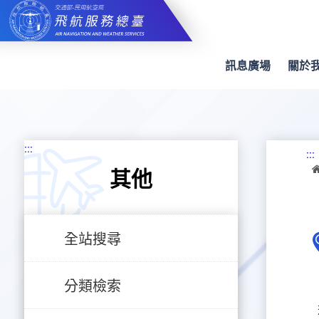
跳
到
主
要
內
訊息廣場
關於
容
:::
:::
其他
全站搜尋
分類檢索