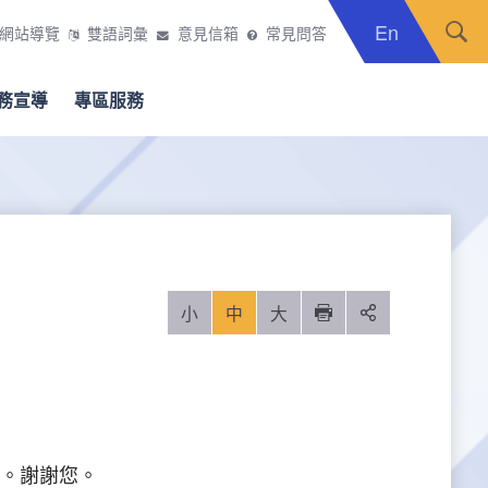
En
網站導覽
雙語詞彙
意見信箱
常見問答
務宣導
專區服務
小
中
大
列印
分享
。謝謝您。