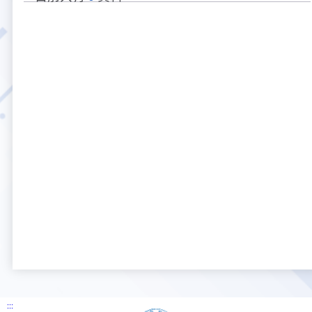
鍵
檔
字
案
大事紀
航空電子
資料開放
出版品
塔臺園區新建工程專區
服務進化史
服務介紹
意見信箱
參訪申請
下
列
分
五十週年紀念專區
安全管理
常見問答
相關連結
主動公開資訊
服務進化史
服務介紹
總臺長與民有約
氣象資料申辦
氣象報文歷史資料
計畫簡介
類-
列
表
如何加入我們
雙語詞彙
為民服務考核專區
五十週年紀念影片
服務進化史
安全管理介紹
民意論壇
航空氣象曙暮光資訊
交通部暨所屬機關
設計概念
法律、法規及行政規則
無障礙服務
性別平等專區
五十週年紀念專刊
安全管理進化史
問卷調查
國內機場
建築工程
行政指導有關文書
提升服務品質執行辦法
檔案管理專區
回顧照片展
無障礙設施
航空公司
塔臺自動化系統
施政計畫
績效業務實施計畫
相關法規
政風園地
近10年活動成果及花絮
辦公室樓層分配圖
飛航服務相關網站
公共藝術設置
業務統計
推行電話禮貌運動實施計畫
CEDAW專區
機關檔案目錄查詢
公共藝術專區
新聞稿
宣導網站
其他
研究報告
執行績效
相關解釋
檔案法令規章
政風宣導
行政作業專區
臺慶茶會照片及花絮
公務出國報告
問卷調查結果
相關連結
檔案年度計畫
廉政會報專區
:::