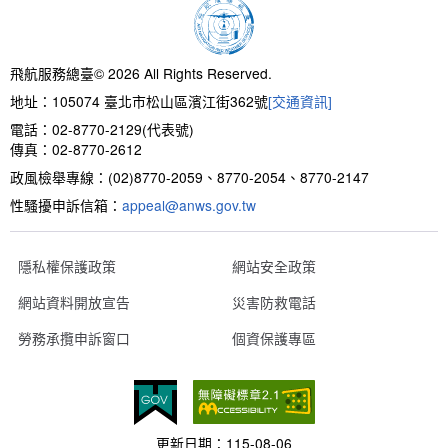
新聞報導
預算與決算書
性別統計
檔案應用服務
陽光法案專區
新進同仁表格填寫
請願之處理結果及訴願之決定
性別宣導及文件下載
學習與分享
廉政熱線
飛航服務總臺© 2026 All Rights Reserved.
地址：105074 臺北市松山區濱江街362號
[交通資訊]
公共工程採購契約
性別平等工作小組及會議紀錄
飛航服務回顧
政風電子報
電話：02-8770-2129(代表號)
傳真：02-8770-2612
支付或接受補助金
檔案相關連結
政風檢舉專線：(02)8770-2059、8770-2054、8770-2147
性騷擾申訴信箱：
對外關係文書
申請閱覽政府資訊或卷宗作業規定
appeal@anws.gov.tw
條約
隱私權保護政策
網站安全政策
網站資料開放宣告
災害防救電話
內部控制制度
勞務承攬申訴窗口
個資保護專區
線上申辦表單下載
飛航服務總臺執行職務安全及衛生防護報告
更新日期：
115-08-06