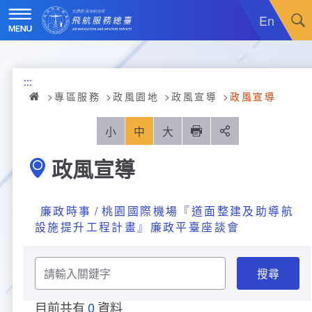
跳
到
En
主
要
內
訊息廣場
容
:::
關於我們
最新消息
專區服務
政風園地
政風宣導
政風宣導
飛航服務
政令宣導
機關簡介
小
中
大
列印
分享
政風宣導
重大施政計畫
採購公告
組織沿革
服務範疇
統計資訊
就業資訊
組織架構
飛航管制
重大施政計畫
廉政時事
桃園國際機場『道面整建及助導航
設施提升工程計畫』廉政平臺座談會
便民服務
活動訊息
業務職掌
飛航情報
年統計資訊
服務介紹
請
業務宣導
電子相簿
編制及預算員額
航空氣象
月統計資訊
意見交流
服務進化史
服務介紹
管制架次統計
輸
入
關
專區服務
RSS訂閱
首長介紹
航空通信
桃園機場航班分時統計
線上申辦
宣導短片
服務進化史
服務介紹
人民陳情
目前共有
0
資料