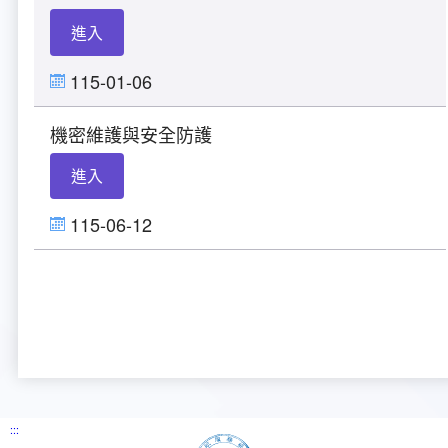
新聞報導
預算與決算書
性別統計
檔案應用服務
陽光法案專區
新進同仁表格填寫
進入
請願之處理結果及訴願之決定
性別宣導及文件下載
學習與分享
廉政熱線
115-01-06
公共工程採購契約
性別平等工作小組及會議紀錄
飛航服務回顧
政風電子報
機密維護與安全防護
支付或接受補助金
檔案相關連結
進入
對外關係文書
申請閱覽政府資訊或卷宗作業規定
115-06-12
條約
內部控制制度
線上申辦表單下載
飛航服務總臺執行職務安全及衛生防護報告
:::