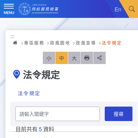
跳
到
En
主
要
內
訊息廣場
容
:::
關於我們
最新消息
專區服務
政風園地
政風宣導
法令規定
飛航服務
政令宣導
機關簡介
小
中
大
列印
分享
法令規定
重大施政計畫
採購公告
組織沿革
服務範疇
統計資訊
就業資訊
組織架構
飛航管制
重大施政計畫
法令規定
便民服務
活動訊息
業務職掌
飛航情報
年統計資訊
服務介紹
請
輸
業務宣導
電子相簿
編制及預算員額
航空氣象
月統計資訊
意見交流
服務進化史
服務介紹
管制架次統計
入
關
目前共有
5
資料
鍵
檔
專區服務
RSS訂閱
首長介紹
航空通信
桃園機場航班分時統計
線上申辦
宣導短片
服務進化史
服務介紹
人民陳情
字