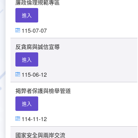
案
廉政倫理規範專區
下
列
大事紀
航空電子
資料開放
出版品
塔臺園區新建工程專區
服務進化史
服務介紹
意見信箱
參訪申請
進入
分
類-
五十週年紀念專區
安全管理
常見問答
相關連結
主動公開資訊
服務進化史
服務介紹
總臺長與民有約
氣象資料申辦
氣象報文歷史資料
計畫簡介
列
115-07-07
表
如何加入我們
雙語詞彙
為民服務考核專區
五十週年紀念影片
服務進化史
安全管理介紹
民意論壇
航空氣象曙暮光資訊
交通部暨所屬機關
設計概念
法律、法規及行政規則
反貪腐與誠信宣導
進入
無障礙服務
性別平等專區
五十週年紀念專刊
安全管理進化史
問卷調查
國內機場
建築工程
行政指導有關文書
提升服務品質執行辦法
115-06-12
檔案管理專區
回顧照片展
無障礙設施
航空公司
塔臺自動化系統
施政計畫
績效業務實施計畫
相關法規
揭弊者保護與檢舉管道
政風園地
近10年活動成果及花絮
辦公室樓層分配圖
飛航服務相關網站
公共藝術設置
業務統計
推行電話禮貌運動實施計畫
CEDAW專區
機關檔案目錄查詢
進入
公共藝術專區
新聞稿
宣導網站
其他
研究報告
執行績效
相關解釋
檔案法令規章
政風宣導
114-11-12
行政作業專區
臺慶茶會照片及花絮
公務出國報告
問卷調查結果
相關連結
檔案年度計畫
廉政會報專區
國家安全與兩岸交流