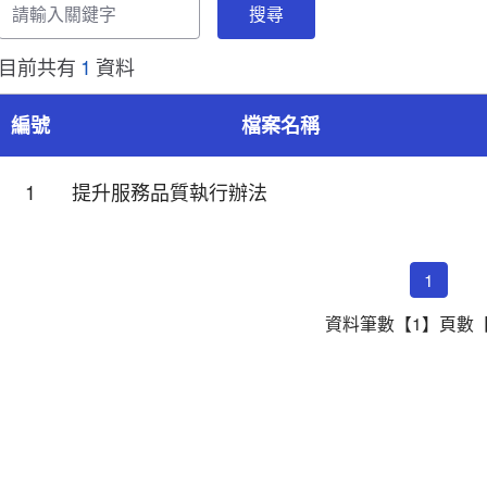
輸
入
關
目前共有
1
資料
鍵
字
編號
檔案名稱
檔
案
1
提升服務品質執行辦法
下
列
分
類-
1
列
資料筆數【1】頁數【
表