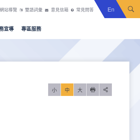
En
網站導覽
雙語詞彙
意見信箱
常見問答
務宣導
專區服務
小
中
大
列印
分享