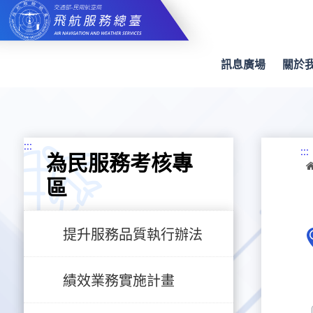
跳
到
主
要
內
訊息廣場
關於
容
:::
:::
為民服務考核專
區
提升服務品質執行辦法
績效業務實施計畫