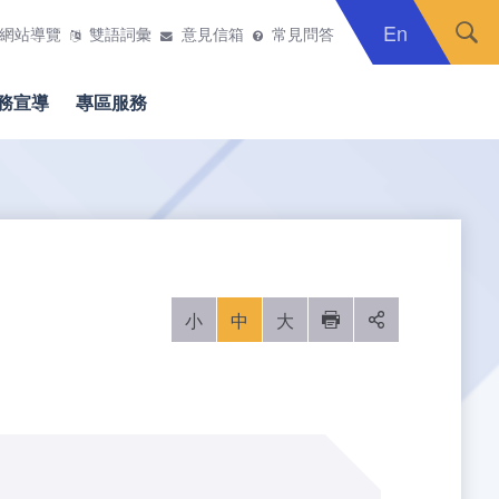
En
網站導覽
雙語詞彙
意見信箱
常見問答
務宣導
專區服務
小
中
大
列印
分享