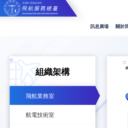
跳
到
主
要
內
訊息廣場
關於
容
:::
:::
:::
組織架構
飛航業務室
航電技術室