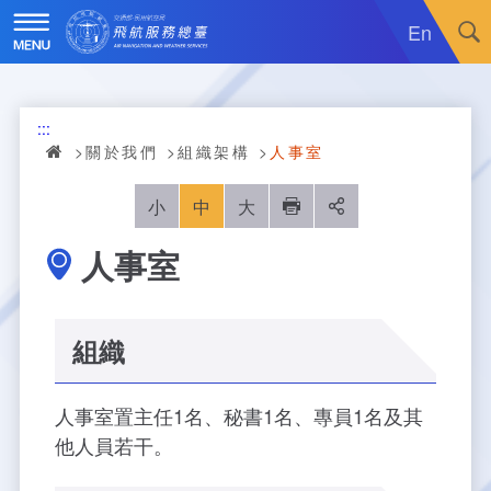
跳
到
En
主
要
內
訊息廣場
容
:::
關於我們
最新消息
關於我們
組織架構
人事室
飛航服務
政令宣導
機關簡介
小
中
大
列印
分享
人事室
重大施政計畫
採購公告
組織沿革
服務範疇
統計資訊
就業資訊
組織架構
飛航管制
重大施政計畫
組織
便民服務
活動訊息
業務職掌
飛航情報
年統計資訊
服務介紹
人事室置主任1名、秘書1名、專員1名及其
業務宣導
電子相簿
編制及預算員額
航空氣象
月統計資訊
意見交流
服務進化史
服務介紹
管制架次統計
他人員若干。
專區服務
RSS訂閱
首長介紹
航空通信
桃園機場航班分時統計
線上申辦
宣導短片
服務進化史
服務介紹
人民陳情