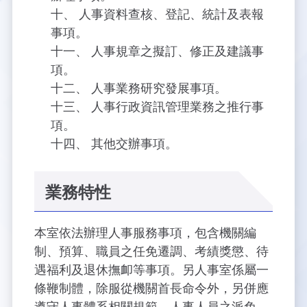
新聞報導
預算與決算書
性別統計
檔案應用服務
陽光法案專區
新進同仁表格填寫
人事資料查核、登記、統計及表報
事項。
請願之處理結果及訴願之決定
性別宣導及文件下載
學習與分享
廉政熱線
人事規章之擬訂、修正及建議事
項。
公共工程採購契約
性別平等工作小組及會議紀錄
飛航服務回顧
政風電子報
人事業務研究發展事項。
人事行政資訊管理業務之推行事
支付或接受補助金
檔案相關連結
項。
其他交辦事項。
對外關係文書
申請閱覽政府資訊或卷宗作業規定
條約
業務特性
內部控制制度
本室依法辦理人事服務事項，包含機關編
線上申辦表單下載
制、預算、職員之任免遷調、考績獎懲、待
遇福利及退休撫卹等事項。另人事室係屬一
飛航服務總臺執行職務安全及衛生防護報告
條鞭制體，除服從機關首長命令外，另併應
遵守人事體系相關規範，人事人員之派免，