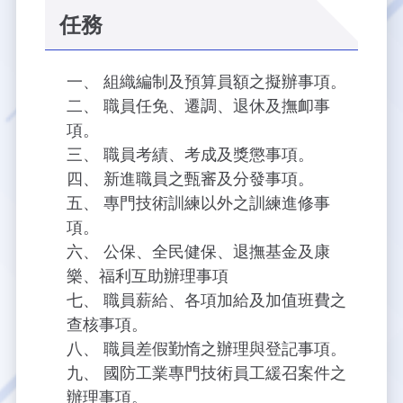
任務
大事紀
航空電子
資料開放
出版品
塔臺園區新建工程專區
服務進化史
服務介紹
意見信箱
參訪申請
組織編制及預算員額之擬辦事項。
五十週年紀念專區
安全管理
常見問答
相關連結
主動公開資訊
服務進化史
服務介紹
總臺長與民有約
氣象資料申辦
氣象報文歷史資料
計畫簡介
職員任免、遷調、退休及撫卹事
項。
如何加入我們
雙語詞彙
為民服務考核專區
五十週年紀念影片
服務進化史
安全管理介紹
民意論壇
航空氣象曙暮光資訊
交通部暨所屬機關
設計概念
法律、法規及行政規則
職員考績、考成及獎懲事項。
新進職員之甄審及分發事項。
無障礙服務
性別平等專區
五十週年紀念專刊
安全管理進化史
問卷調查
國內機場
建築工程
行政指導有關文書
提升服務品質執行辦法
專門技術訓練以外之訓練進修事
檔案管理專區
回顧照片展
無障礙設施
航空公司
塔臺自動化系統
施政計畫
績效業務實施計畫
相關法規
項。
公保、全民健保、退撫基金及康
政風園地
近10年活動成果及花絮
辦公室樓層分配圖
飛航服務相關網站
公共藝術設置
業務統計
推行電話禮貌運動實施計畫
CEDAW專區
機關檔案目錄查詢
樂、福利互助辦理事項
職員薪給、各項加給及加值班費之
公共藝術專區
新聞稿
宣導網站
其他
研究報告
執行績效
相關解釋
檔案法令規章
政風宣導
查核事項。
職員差假勤惰之辦理與登記事項。
行政作業專區
臺慶茶會照片及花絮
公務出國報告
問卷調查結果
相關連結
檔案年度計畫
廉政會報專區
國防工業專門技術員工緩召案件之
辦理事項。